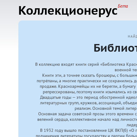
Коллекционерус
Бета
НАЙ
Библио
В коллекцию входят книги серий «Библиотека Крас
военной те
Книги эти, а точнее сказать брошюры, с больши
потрёпаны, а многие практически не сохранились 
продаже. Красноармейцы их не берегли, а бумагу
репрессированы, поэтому книги изымались из с
Двадцатые годы — это период обостренной идеол
литературных групп, кружков, ассоциаций, объе
реализм. Основной темой лите
Основная задача советской прозы этого времени с
велений сердца, коллективное начало над личностн
лиде
В 1932 году вышло постановление ЦК ВКП(б) «О 
подчинения литературы государству и партии боль