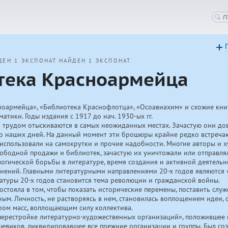
ДЕН 1 ЭКСПОНАТ
НАЙДЕН 1 ЭКСПОНАТ
тека Красноармейца
ноармейца», «Библиотека Краснофлотца», «Осоавиахим» и схожие кни
матики. Годы издания с 1917 до нач.
1930-ых
гг.
м трудом отыскиваются в самых неожиданных местах. Зачастую они до
до наших дней. На данный момент эти брошюры крайне редко встреча
 использовали на самокрутки и прочие надобности. Многие авторы и
вободной продажи и библиотек, зачастую их уничтожали или отправлял
огической борьбы в литературе, время создания и активной деятельн
динений. Главными литературными направлениями
20-х
годов являются
ратуры
20-х
годов становится тема революции и гражданской войны.
остояла в том, чтобы показать исторические перемены, поставить слу
ым. Личность, не растворяясь в нем, становилась воплощением идеи, 
ром масс, воплощающим силу коллектива.
перестройке литературно-художественных организаций», положившее 
шевиков, ликвидировавшее все прежние организации и группы. Был со