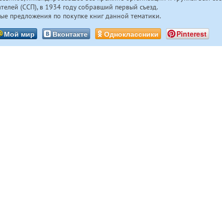
ателей (ССП), в 1934 году собравший первый съезд.
ые предложения по покупке книг данной тематики.
Мой мир
Вконтакте
Одноклассники
Pinterest