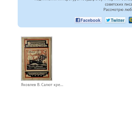
советских пис
Рассмотрю люб
Facebook
Twitter
Яковлев В. Салют крейсера "Коминтерн".