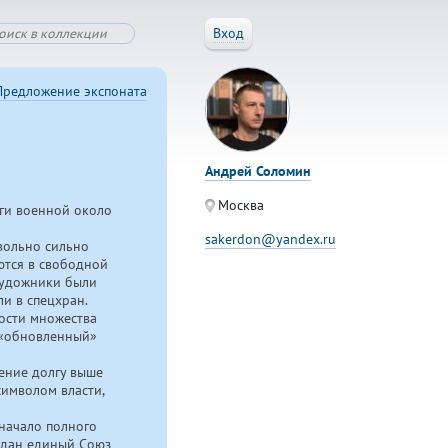
Вход
Предложение экспоната
Андрей Соломин
Москва
ги военной около
sakerdon@yandex.ru
вольно сильно
ются в свободной
 художники были
и в спецхран.
ости множества
 «обновленный»
жение долгу выше
символом власти,
начало полного
здан единый Союз