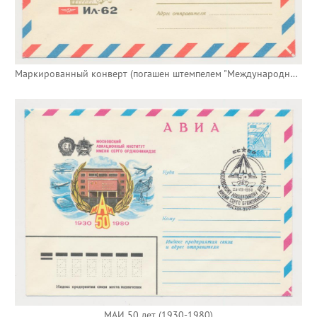
Маркированный конверт (погашен штемпелем "Международная авиалиния"Москва - Нью-Йорк")
МАИ 50 лет (1930-1980)