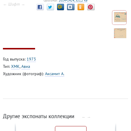
Оригинал:
2014×1424, 321,2 КБ
← Шифт →
Год выпуска:
1973
Тип:
ХМК
,
Авиа
Художник (фотограф):
Аксамит А.
Другие экспонаты коллекции
←
→