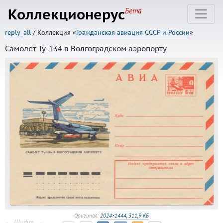
Коллекционерус
Бета
reply_all
/ Коллекция «
Гражданская авиация СССР и России
»
Самолет Ту-134 в Волгоградском аэропорту
Оригинал:
2024×1444, 311,9 КБ
← Шифт →