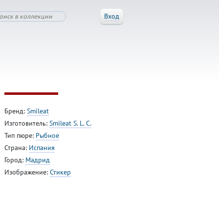
Вход
Бренд:
Smileat
Изготовитель:
Smileat S. L. C.
Тип пюре:
Рыбное
Страна:
Испания
Город:
Мадрид
Изображение:
Стикер