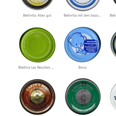
Bebivita. Alles gut
Bebivita mit den bausteinen fürs leben
Bebi
Blédina Les Recoltes Bio
Bona