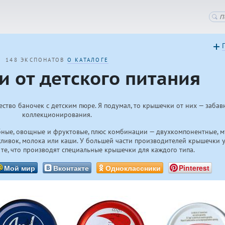
148 ЭКСПОНАТОВ
О КАТАЛОГЕ
 от детского питания
ство баночек с детским пюре. Я подумал, то крышечки от них — заба
коллекционирования.
ыбные, овощные и фруктовые, плюс комбинации — двухкомпонентные, 
 сливок, молока или каши. У большей части производителей крышечки 
и те, что производят специальные крышечки для каждого типа.
Мой мир
Вконтакте
Одноклассники
Pinterest