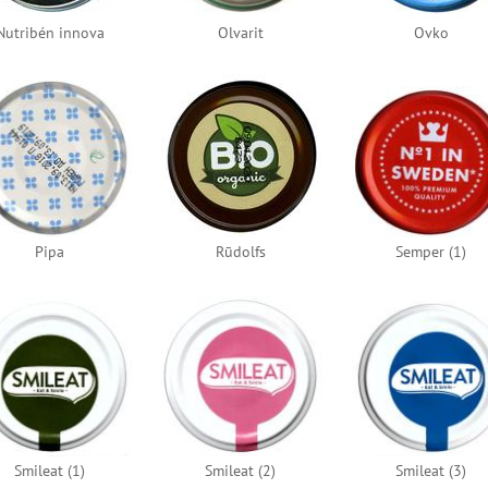
Nutribén innova
Olvarit
Ovko
Pipa
Rūdolfs
Semper (1)
Smileat (1)
Smileat (2)
Smileat (3)