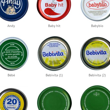
Andy
Baby hit
Babybio
​Bébé
Bebivita (1)
Bebivita (2)