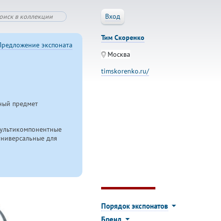
Вход
Тим Скоренко
Предложение экспоната
Москва
timskorenko.ru/
вный предмет
мультикомпонентные
универсальные для
Порядок экспонатов
Бренд