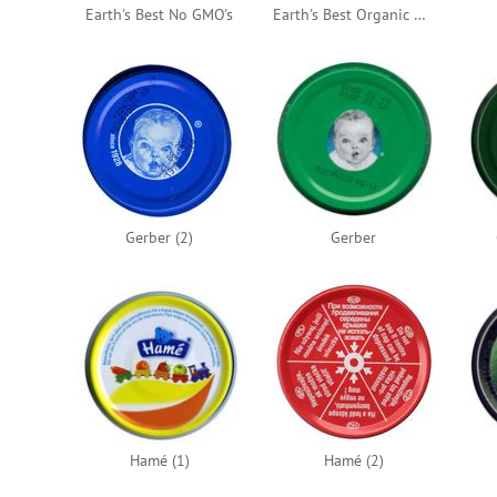
Earth's Best No GMO's
Earth's Best Organic Green
Gerber (2)
Gerber
Hamé (1)
Hamé (2)