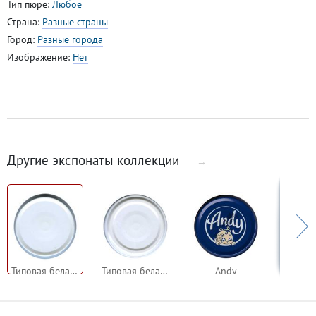
Тип пюре:
Любое
Страна:
Разные страны
Город:
Разные города
Изображение:
Нет
Другие экспонаты коллекции
→
Типовая белая крышка, тип 1
Типовая белая крышка, тип 2
Andy
Baby