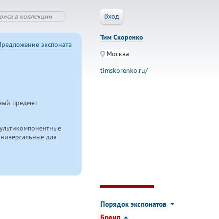
Вход
Тим Скоренко
Предложение экспоната
Москва
timskorenko.ru/
вный предмет
мультикомпонентные
универсальные для
Порядок экспонатов
Бренд