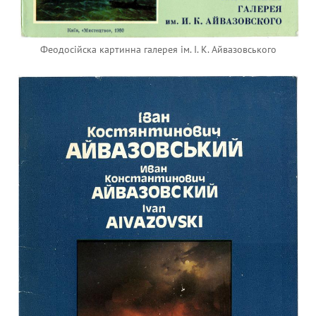
Феодосiйска картинна галерея iм. I. К. Айвазовського