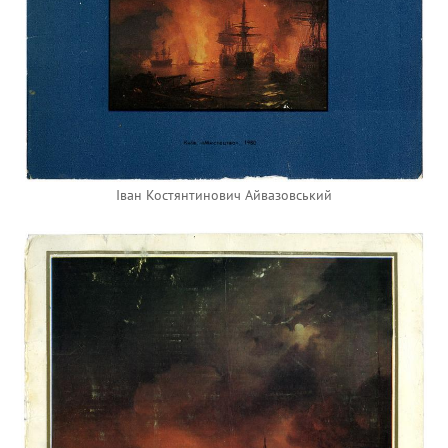
Iван Костянтинович Айвазовський