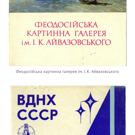
Феодосiйська картинна галерея iм. I. К. Айвазовського