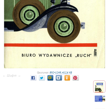
Оригинал:
892×1249, 412,6 КБ
← Шифт →