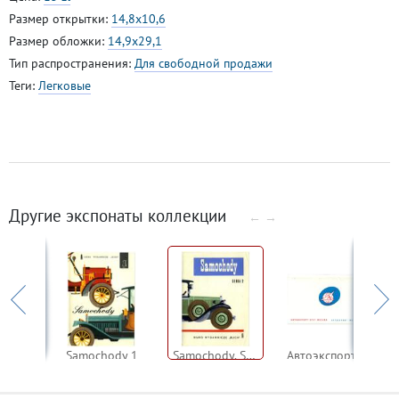
Размер открытки:
14,8x10,6
Размер обложки:
14,9x29,1
Тип распространения:
Для свободной продажи
Теги:
Легковые
Другие экспонаты коллекции
←
→
овицы
Samochody 1
Samochody. Seria 2
Автоэкспорт СССР Москва / Avtoexport Moscow USSR