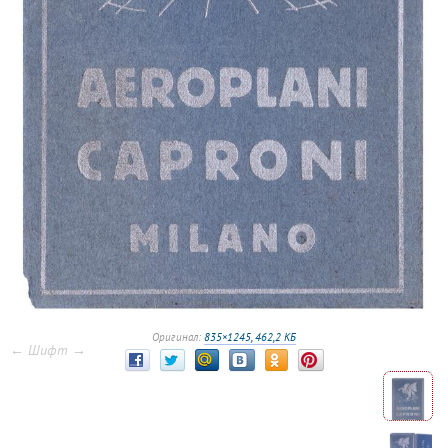
Оригинал:
835×1245, 462,2 КБ
← Шифт →