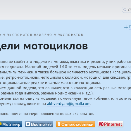
О 9 ЭКСПОНАТОВ
НАЙДЕНО 9 ЭКСПОНАТОВ
ели мотоциклов
нстве своём это модели из металла, пластика и резины, у них рабоча
тся подножка. Масштаб моделей 1:18 то есть модель меньше оригинала
аны, типы техники, а также большое количество мотоциклов «специал
ые; ретро-мотоциклы, мотоциклы с коляской, мотоцикл для спидвея, г
тоциклы, самые редкие и самые массовые мотоциклы.
нием данной модели, это означает, что в коллекции есть разные мото
 разные года выпуска, разные модификации и т.д.).
оменяться на одну из моделей, помеченную тегом «обмен», или хотите
угому поводу, пишите на
akhverdyan@gmail.com
.
 пополняется по мере появления новых экспонатов.
Мой мир
Вконтакте
Одноклассники
Pinterest