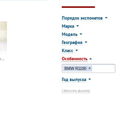
Порядок экспонатов
Марка
Модель
География
Класс
Особенность
BMW R1100 RT-P Carabinieri
BMW R1100
×
Год выпуска
Сбросить фильтр