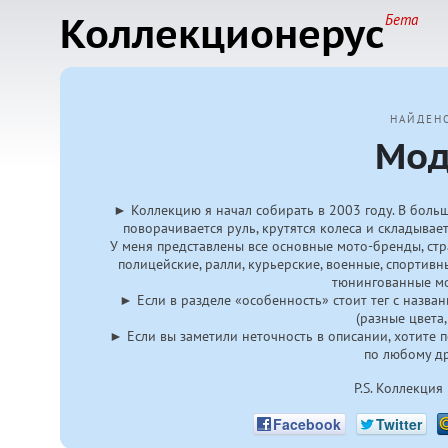
Коллекционерус
Бета
НАЙДЕН
Мод
► Коллекцию я начал собирать в 2003 году. В больши
поворачивается руль, крутятся колеса и складывае
У меня представлены все основные мото-бренды, стр
полицейские, ралли, курьерские, военные, спортивн
тюнингованные мо
► Если в разделе «особенность» стоит тег с назва
(разные цвета,
► Если вы заметили неточность в описании, хотите п
по любому др
P.S. Коллекция
Facebook
Twitter