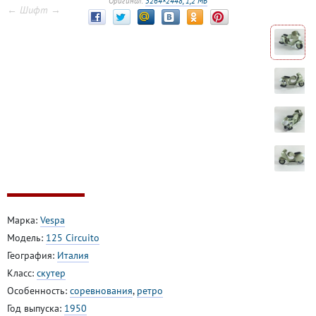
Оригинал:
3264×2448, 1,2 МБ
← Шифт →
Марка:
Vespa
Модель:
125 Circuito
География:
Италия
Класс:
скутер
Особенность:
соревнования
,
ретро
Год выпуска:
1950