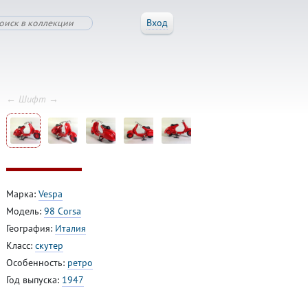
Вход
← Шифт →
Марка:
Vespa
Модель:
98 Corsa
География:
Италия
Класс:
скутер
Особенность:
ретро
Год выпуска:
1947