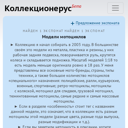
Коллекционерус
Бета
Предложение экспоната
НАЙДЕН 1 ЭКСПОНАТ
НАЙДЕН 1 ЭКСПОНАТ
Модели мотоциклов
► Коллекцию я начал собирать в 2003 году. В большинстве
своём это модели из металла, пластика и резины, у них
рабочая задняя подвеска, поворачивается руль, крутятся
колеса и складывается подножка. Масштаб моделей 1:18 то
есть модель меньше оригинала ровно в 18 раз. У меня
представлены все основные мото-бренды, страны, типы
техники, а также большое количество мотоциклов
«специального» назначения: полицейские, ралли, курьерские,
военные, спортивные; ретро-мотоциклы, мотоциклы
с коляской, мотоцикл для спидвея, грузовой мотоцикл,
тюнингованные мотоциклы, самые редкие и самые массовые
мотоциклы.
► Если в разделе «особенность» стоит тег с названием
данной модели, это означает, что в коллекции есть разные
мотоциклы этой модели (разные цвета, разные года выпуска,
разные модификации и т.д.).
► Если вы заметили неточность в описании, хотите