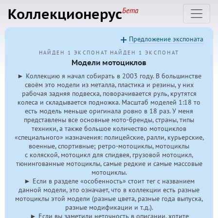
Коллекционерус
Бета
Предложение экспоната
НАЙДЕН 1 ЭКСПОНАТ
НАЙДЕН 1 ЭКСПОНАТ
Модели мотоциклов
► Коллекцию я начал собирать в 2003 году. В большинстве
своём это модели из металла, пластика и резины, у них
рабочая задняя подвеска, поворачивается руль, крутятся
колеса и складывается подножка. Масштаб моделей 1:18 то
есть модель меньше оригинала ровно в 18 раз. У меня
представлены все основные мото-бренды, страны, типы
техники, а также большое количество мотоциклов
«специального» назначения: полицейские, ралли, курьерские,
военные, спортивные; ретро-мотоциклы, мотоциклы
с коляской, мотоцикл для спидвея, грузовой мотоцикл,
тюнингованные мотоциклы, самые редкие и самые массовые
мотоциклы.
► Если в разделе «особенность» стоит тег с названием
данной модели, это означает, что в коллекции есть разные
мотоциклы этой модели (разные цвета, разные года выпуска,
разные модификации и т.д.).
► Если вы заметили неточность в описании, хотите