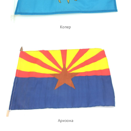
Копер
Аризона