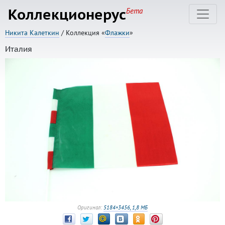
Коллекционерус
Бета
Никита Калеткин
/ Коллекция «
Флажки
»
Италия
Оригинал:
5184×3456, 1,8 МБ