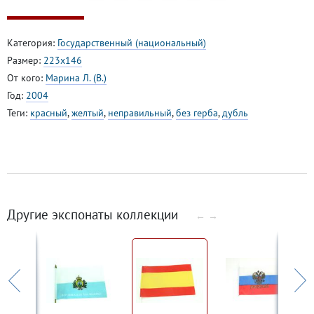
Категория:
Государственный (национальный)
Размер:
223х146
От кого:
Марина Л. (В.)
Год:
2004
Теги:
красный
,
желтый
,
неправильный
,
без герба
,
дубль
Другие экспонаты коллекции
←
→