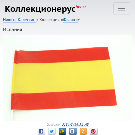
Коллекционерус
Бета
Никита Калеткин
/ Коллекция «
Флажки
»
Испания
Оригинал:
5184×3456, 3,1 МБ