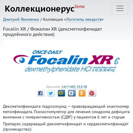
Коллекционерус
Бета
Дмитрий Якименко
/ Коллекция «
Логотипы лекарств
»
Focalin XR / Фокалин XR (дексметилфенидат
продлённого действия)
Оригинал:
1417×483, 53,8 КБ
Дексметилфенидата гидрохлорид — правовращающий энантиомер
метилфенидата. Психостимулятор для лечения синдрома дефицита
внимания с гиперактивностью (СДВГ) у пациентов 6 лет и старше
Препарат, содержащий дексметилфенидат и сердексметилфенидат
(пролекарство):