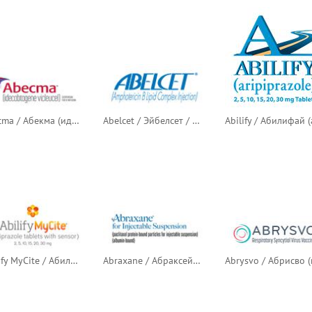
Abecma / Абекма (идекабтаген виклейцел)
Abelcet / Эйбелсет / Абелцет (липидный комплекс амфотерицина B)
Abilify MyCite / Абилифай МайСайт (арипипразол в таблетках с сенсором)
Abraxane / Абраксейн / Абраксан (связанные с альбумином частицы паклитаксела)