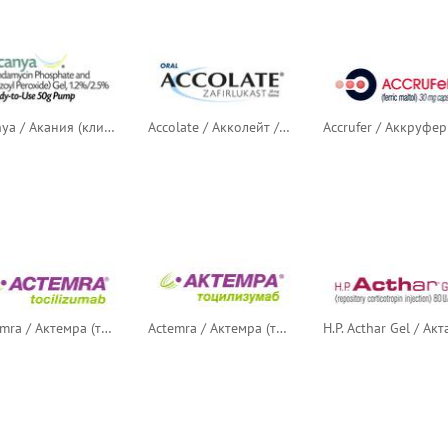
Acanya / Акания (клиндамицин + бензоила пероксид)
Accolate / Акколейт / Аколат (зафирлукаст)
Actemra / Актемра (тоцилизумаб)
Actemra / Актемра (тоцилизумаб) — русский логотип