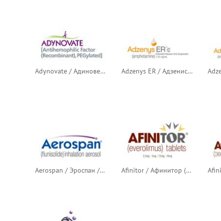
Adynovate / Адиновейт / Аденовейт (пэгилированный рекомбинантный антигемофильный фактор)
Adzenys ER / Адзенис ER (амфетамин продлённого действия)
Aerospan / Эроспан / Аэроспан (флунизолид)
Afinitor / Афинитор (эверолимус)