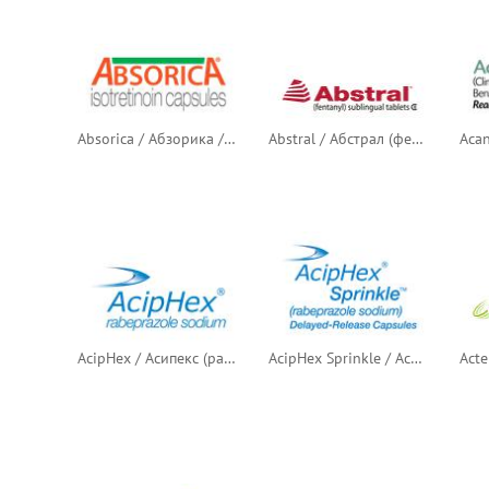
Absorica / Абзорика / Абсорика (изотретиноин)
Abstral / Абстрал (фентанил)
AcipHex / Асипекс (рабепразол продлённого действия)
AcipHex Sprinkle / Асипекс Спринкл (рабепразол продлённого действия)