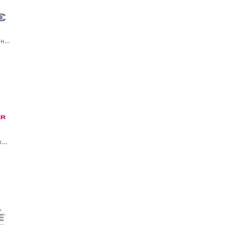
Actiq / Актик (фентанил) — старый логотип
Actoplus Met XR / Актоплас Мет XR / Актоплюс Мет XR (пиоглитазон + метформин продлённого действия)