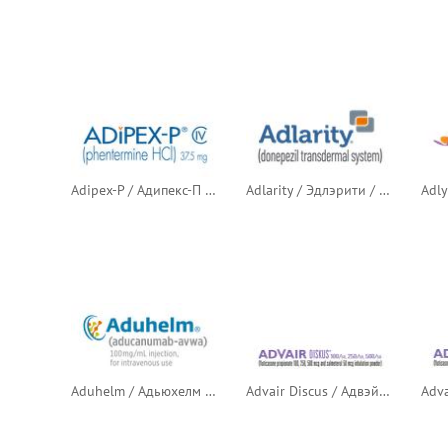
Adipex-P / Адипекс-П (фентермин)
Adlarity / Эдлэрити / Адларити (донепезил)
Aduhelm / Адьюхелм / Адухелм (адуканумаб)
Advair Discus / Адвэйр Дискус / Серетид (флутиказона пропионат + салметерол)