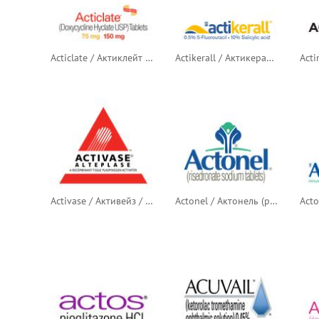
Acticlate / Актиклейт (доксициклин)
Actikerall / Актикералл / Актикерал (5-фторурацил + салициловая кислота) — канадский логотип
Activase / Активейз / Активаза (алтеплаза)
Actonel / Актонель (ризедронат натрия)