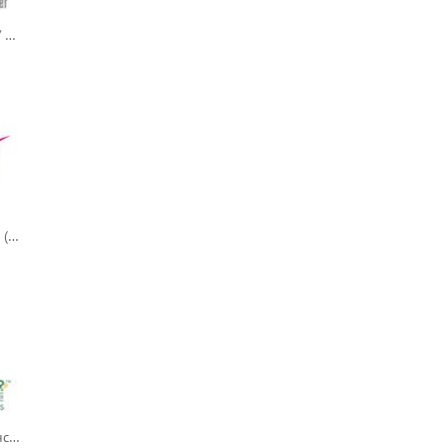
Adasuve / Адасьюв / Адасув (локсапин)
Addyi / Эдди / Адди (флибансерин) — новый логотип
Adhansia XR / Адхенсиа XR / Адхансиа XR (метилфенидат продлённого действия)