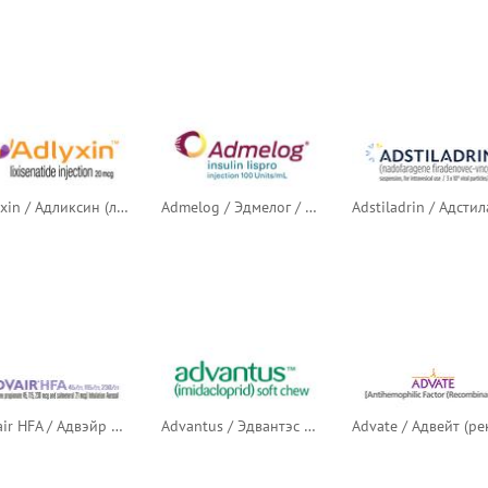
Adlyxin / Адликсин (ликсисенатид)
Admelog / Эдмелог / Адмелог (инсулин лизпро)
Advair HFA / Адвэйр HFA / Серетид (флутиказона пропионат + салметерол)
Advantus / Эдвантэс / Адвантус (имидаклоприд)