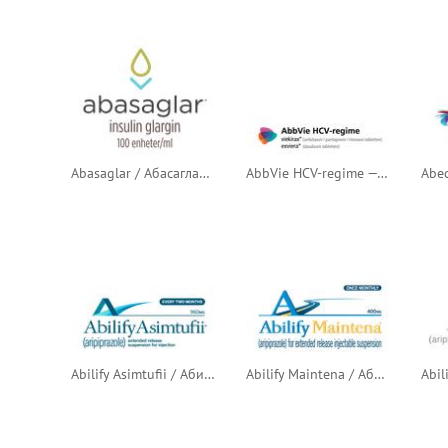
Abasaglar / Абасаглар (инсулин гларгин) — норвежский логотип
AbbVie HCV-regime — Viekirax & Exviera / Режим AbbVie против гепатита C — Виекиракс (омбитасвир + паритапревир + ритонавир) и Эксвиера (дасабувир) — нидерландский логотип
Abilify Asimtufii / Абилифай Асимтуфай (арипипразол продлённого действия)
Abilify Maintena / Абилифай Мейнтена / Абилифай Майнтена (арипипразол продлённого действия)