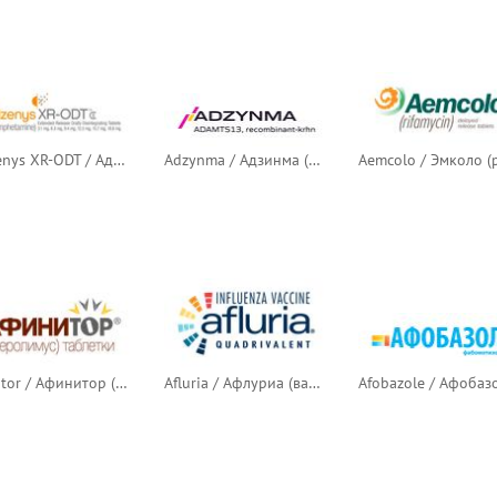
Adzenys XR-ODT / Адзенис XR-ODT (амфетамин продлённого действия)
Adzynma / Адзинма (ADAMTS13)
Afinitor / Афинитор (эверолимус) — русский логотип
Afluria / Афлуриа (вакцина против гриппа)