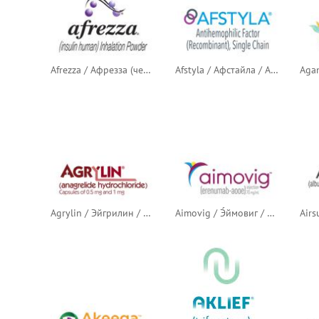
Afrezza / Афрезза (человеческий инсулин)
Afstyla / Афстайла / Афстила (рекомбинантный одноцепочечный антигемофильный фактор)
Agrylin / Эйгрилин / Агрилин (анагрелид)
Aimovig / Э́ймовиг / Аймовиг (эренумаб)