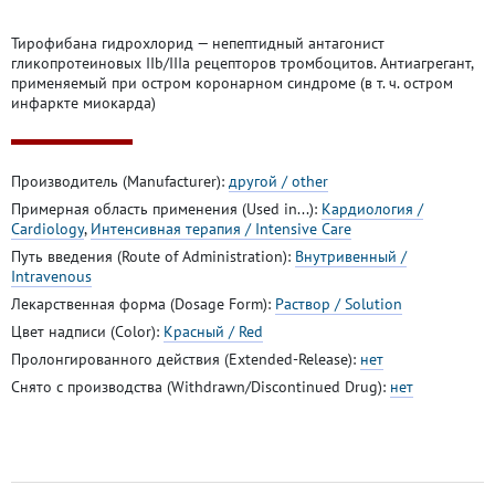
Тирофибана гидрохлорид — непептидный антагонист
гликопротеиновых IIb/IIIa рецепторов тромбоцитов. Антиагрегант,
применяемый при остром коронарном синдроме (в т. ч. остром
инфаркте миокарда)
Производитель (Manufacturer):
другой / other
Примерная область применения (Used in...):
Кардиология /
Cardiology
,
Интенсивная терапия / Intensive Care
Путь введения (Route of Administration):
Внутривенный /
Intravenous
Лекарственная форма (Dosage Form):
Раствор / Solution
Цвет надписи (Color):
Красный / Red
Пролонгированного действия (Extended-Release):
нет
Снято с производства (Withdrawn/Discontinued Drug):
нет