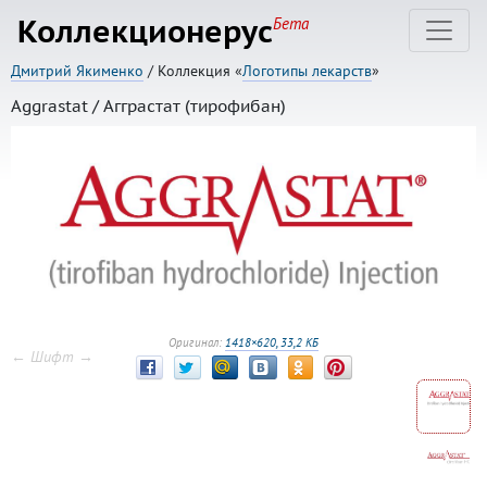
Коллекционерус
Бета
Дмитрий Якименко
/ Коллекция «
Логотипы лекарств
»
Aggrastat / Агграстат (тирофибан)
Оригинал:
1418×620, 33,2 КБ
← Шифт →