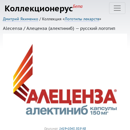
Коллекционерус
Бета
Дмитрий Якименко
/ Коллекция «
Логотипы лекарств
»
Alecensa / Алеценза (алектиниб) — русский логотип
Оригинал:
1419×1043, 50,9 КБ