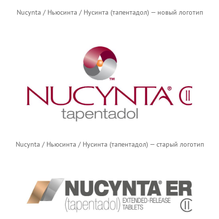
Nucynta / Ньюсинта / Нусинта (тапентадол) — новый логотип
Nucynta / Ньюсинта / Нусинта (тапентадол) — старый логотип