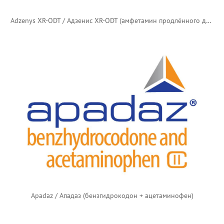
Adzenys XR-ODT / Адзенис XR-ODT (амфетамин продлённого действия)
Apadaz / Ападаз (бензгидрокодон + ацетаминофен)