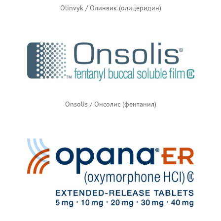
Olinvyk / Олинвик (олицеридин)
Onsolis / Онсолис (фентанил)