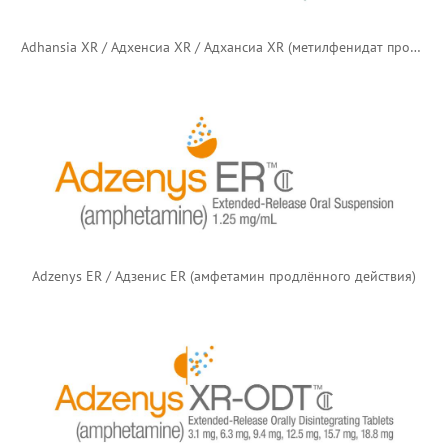
Adhansia XR / Адхенсиа XR / Адхансиа XR (метилфенидат продлённого действия)
Adzenys ER / Адзенис ER (амфетамин продлённого действия)