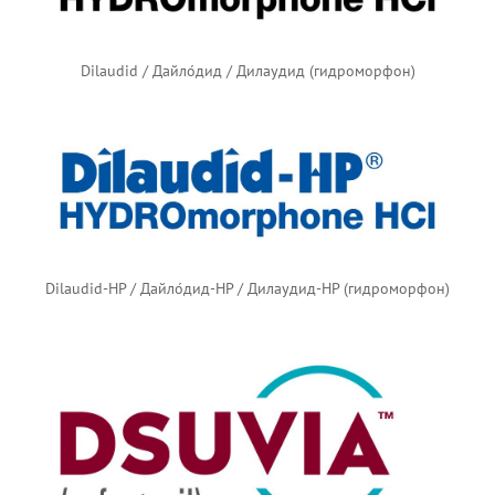
Dilaudid / Дайло́дид / Дилаудид (гидроморфон)
Dilaudid-HP / Дайло́дид-HP / Дилаудид-HP (гидроморфон)