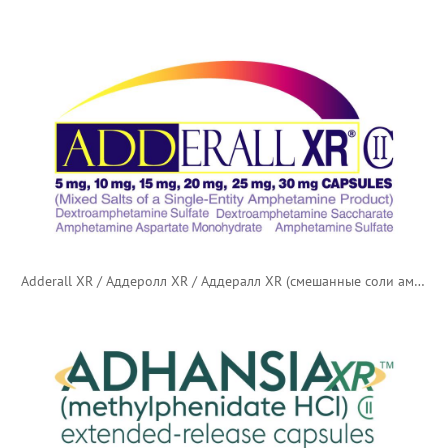
Adderall XR / Аддеролл XR / Аддералл XR (смешанные соли амфетамина)