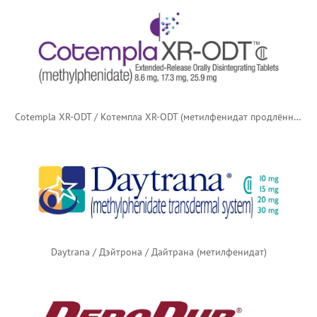
Cotempla XR-ODT / Котемпла XR-ODT (метилфенидат продлённого действия)
Daytrana / Дэйтрона / Дайтрана (метилфенидат)