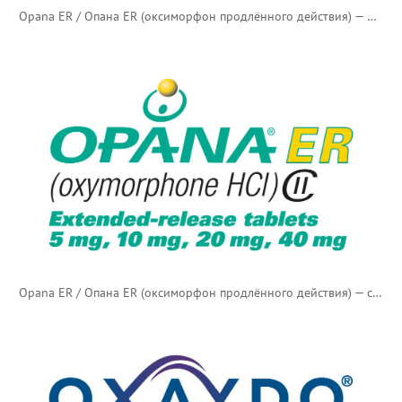
Opana ER / Опана ER (оксиморфон продлённого действия) — новый логотип
Opana ER / Опана ER (оксиморфон продлённого действия) — старый логотип