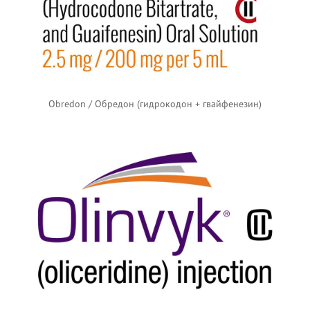
Obredon / Обредон (гидрокодон + гвайфенезин)