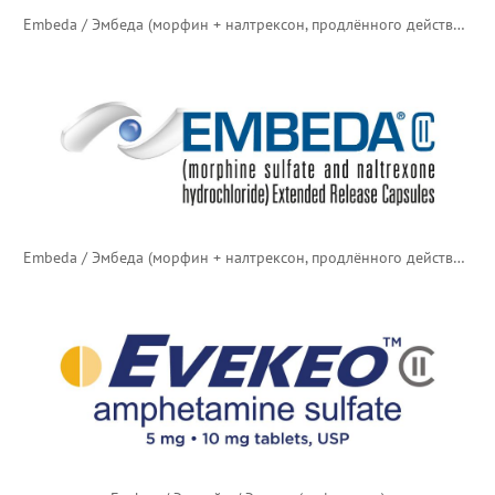
Embeda / Эмбеда (морфин + налтрексон, продлённого действия) — новый логотип
Embeda / Эмбеда (морфин + налтрексон, продлённого действия) — старый логотип