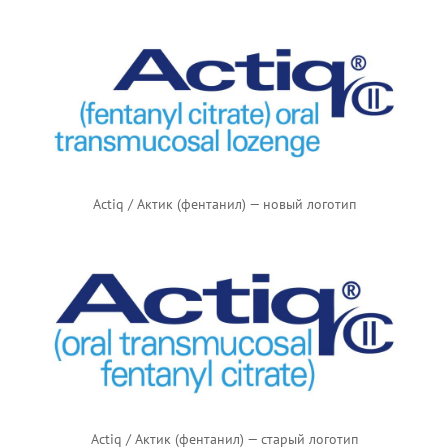
Actiq / Актик (фентанил) — новый логотип
Actiq / Актик (фентанил) — старый логотип