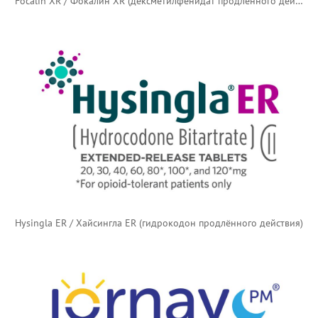
Focalin XR / Фокалин XR (дексметилфенидат продлённого действия)
Hysingla ER / Хайсингла ER (гидрокодон продлённого действия)