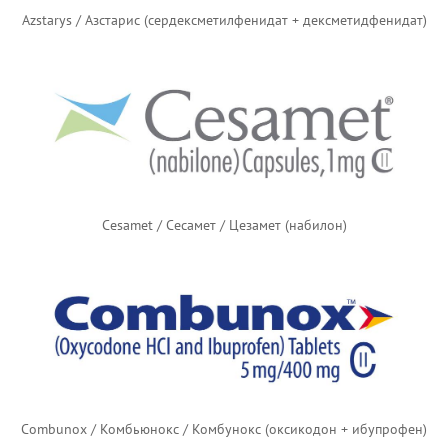
Azstarys / Азстарис (сердексметилфенидат + дексметидфенидат)
Cesamet / Сесамет / Цезамет (набилон)
Combunox / Комбьюнокс / Комбунокс (оксикодон + ибупрофен)