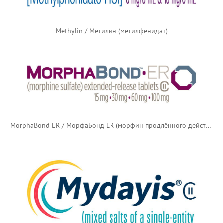
Methylin / Метилин (метилфенидат)
MorphaBond ER / МорфаБонд ER (морфин продлённого действия)