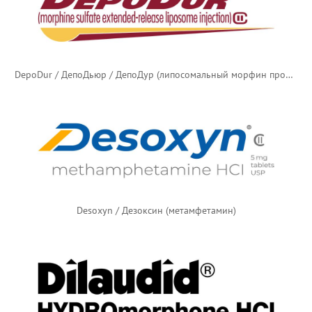
DepoDur / ДепоДьюр / ДепоДур (липосомальный морфин продлённого действия)
Desoxyn / Дезоксин (метамфетамин)