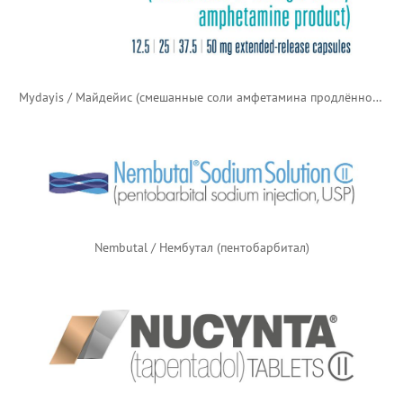
Mydayis / Майдейис (смешанные соли амфетамина продлённого действия)
Nembutal / Нембутал (пентобарбитал)