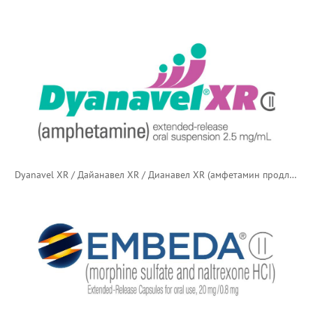
Dyanavel XR / Дайанавел XR / Дианавел XR (амфетамин продлённого действия)