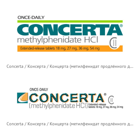
Concerta / Консерта / Концерта (метилфенидат продлённого действия) — новый логотип
Concerta / Консерта / Концерта (метилфенидат продлённого действия) — старый логотип