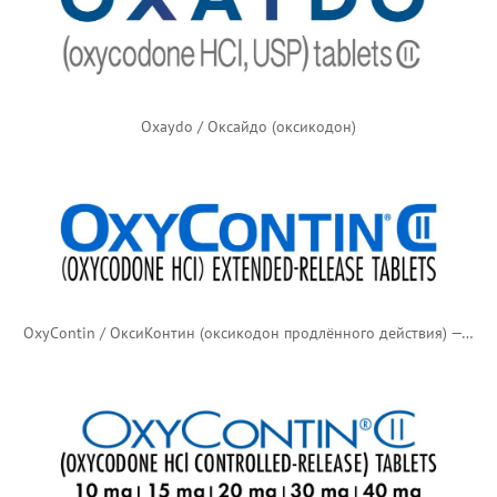
Oxaydo / Оксайдо (оксикодон)
OxyContin / ОксиКонтин (оксикодон продлённого действия) — новый логотип