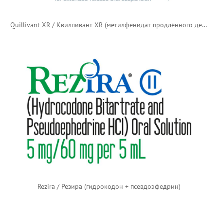
Quillivant XR / Квилливант XR (метилфенидат продлённого действия)
Rezira / Резира (гидрокодон + псевдоэфедрин)