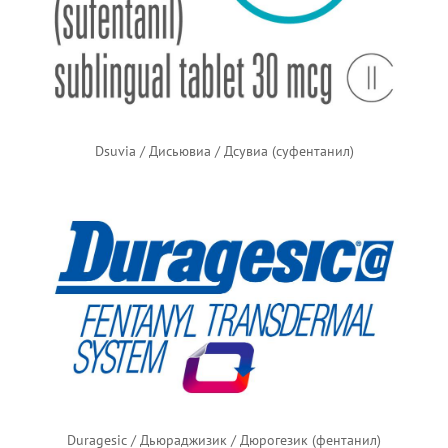
Dsuvia / Дисьювиа / Дсувиа (суфентанил)
Duragesic / Дьюраджизик / Дюрогезик (фентанил)