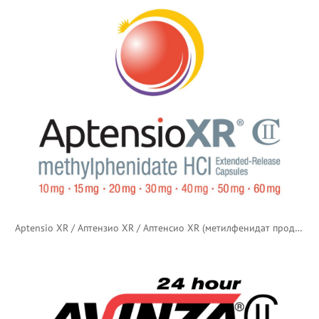
Aptensio XR / Аптензио XR / Аптенсио XR (метилфенидат продлённого действия)