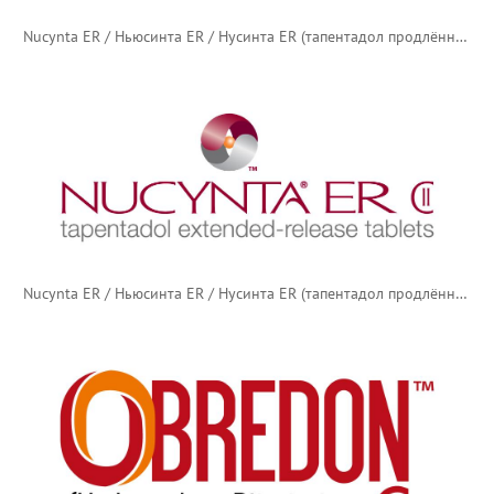
Nucynta ER / Ньюсинта ER / Нусинта ER (тапентадол продлённого действия) — новый логотип
Nucynta ER / Ньюсинта ER / Нусинта ER (тапентадол продлённого действия) — старый логотип