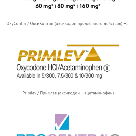
OxyContin / ОксиКонтин (оксикодон продлённого действия) — старый логотип
Primlev / Примлев (оксикодон + ацетаминофен)