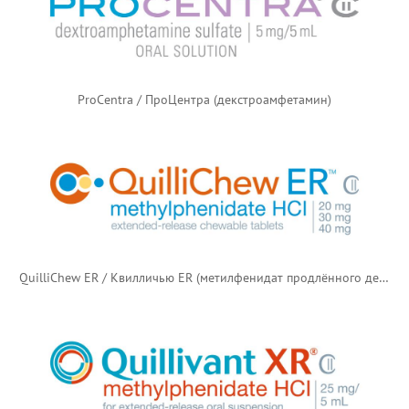
ProCentra / ПроЦентра (декстроамфетамин)
QuilliChew ER / Квилличью ER (метилфенидат продлённого действия)