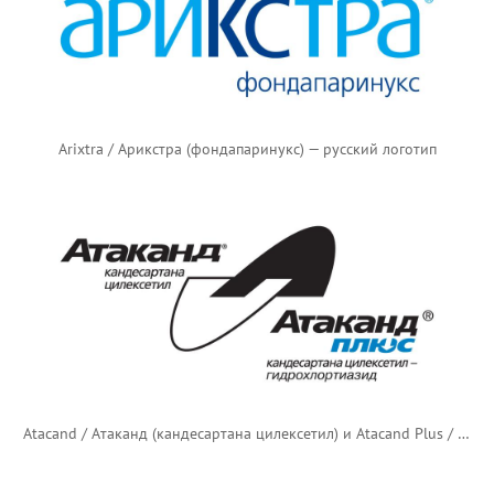
Arixtra / Арикстра (фондапаринукс) — русский логотип
Atacand / Атаканд (кандесартана цилексетил) и Atacand Plus / Атаканд Плюс (кандесартана цилексетил + гидрохлоротиазид) — русский логотип