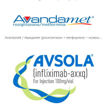
Avandamet / Авандамет (росиглитазон + метформин) — испаноязычный логотип неустановленного происхождения