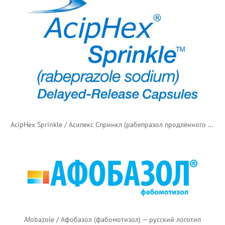
AcipHex Sprinkle / Асипекс Спринкл (рабепразол продлённого действия)
Afobazole / Афобазол (фабомотизол) — русский логотип