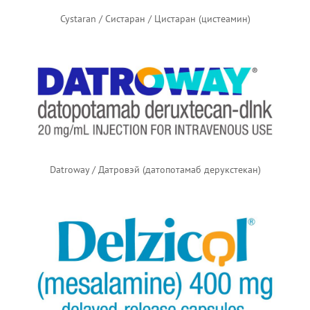
Cystaran / Систаран / Цистаран (цистеамин)
Datroway / Датровэй (датопотамаб дерукстекан)