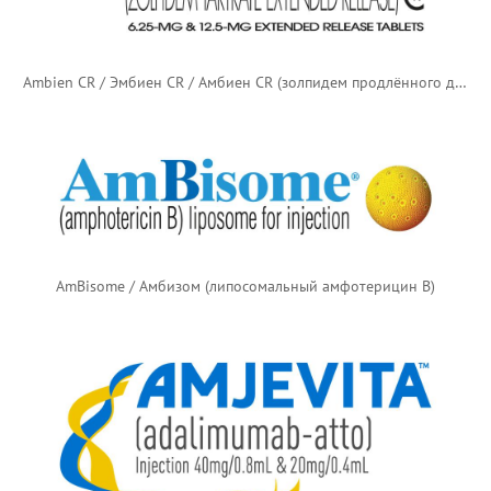
Ambien CR / Эмбиен CR / Амбиен CR (золпидем продлённого действия)
AmBisome / Амбизом (липосомальный амфотерицин B)