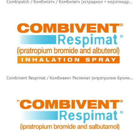
Combipatch / Комбипэтч / Комбипатч (эстрадиол + норэтиндрона ацетат)
Combivent Respimat / Комбивент Респимат (ипратропия бромид + албутерол)