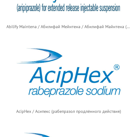
Abilify Maintena / Абилифай Мейнтена / Абилифай Майнтена (арипипразол продлённого действия)
AcipHex / Асипекс (рабепразол продлённого действия)