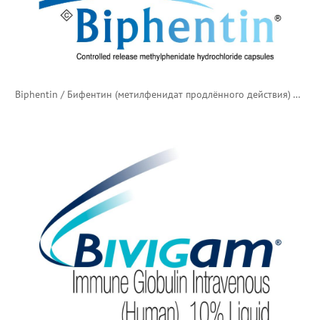
Biphentin / Бифентин (метилфенидат продлённого действия) — канадский логотип