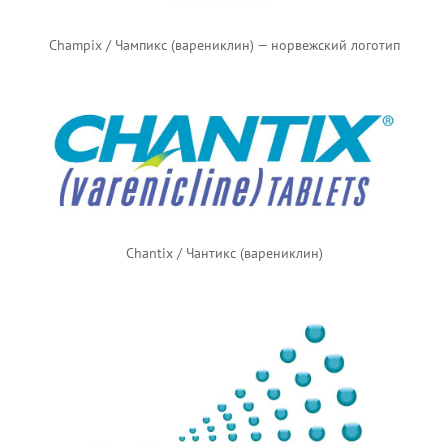
Champix / Чампикс (варениклин) — норвежский логотип
Chantix / Чантикс (варениклин)