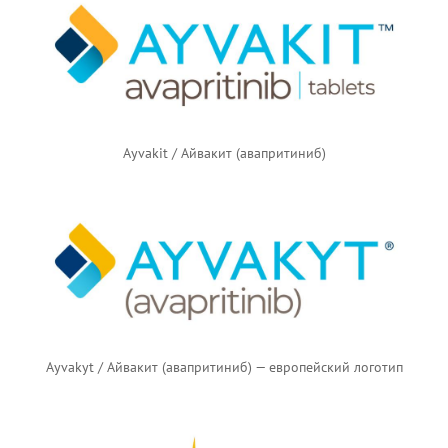
Ayvakit / Айвакит (авапритиниб)
Ayvakyt / Айвакит (авапритиниб) — европейский логотип