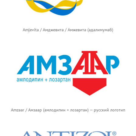
Amjevita / Амджевита / Амжевита (адалимумаб)
Amzaar / Амзаар (амлодипин + лозартан) — русский логотип