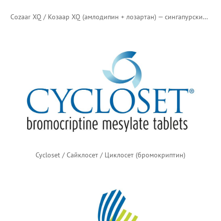
Cozaar XQ / Козаар XQ (амлодипин + лозартан) — сингапурский логотип
Cycloset / Сайклосет / Циклосет (бромокриптин)