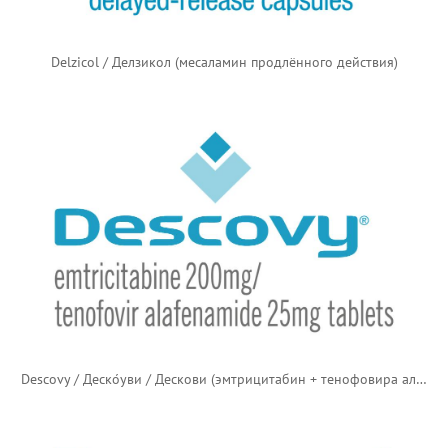
Delzicol / Делзикол (месаламин продлённого действия)
Descovy / Деско́уви / Дескови (эмтрицитабин + тенофовира алафенамид)