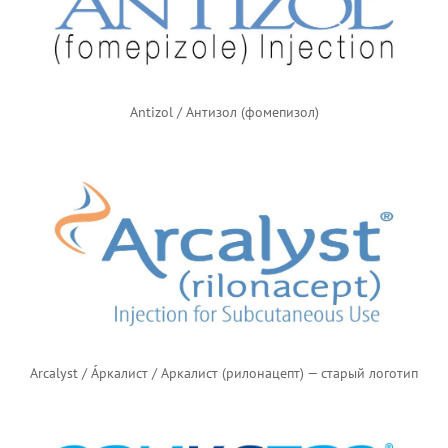
Antizol / Антизол (фомепизол)
Arcalyst / Áркалист / Аркалист (рилонацепт) — старый логотип