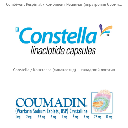
Combivent Respimat / Комбивент Респимат (ипратропия бромид + сальбутамол) — канадский логотип
Constella / Констелла (линаклотид) — канадский логотип