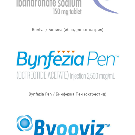
Boniva / Бонива (ибандронат натрия)
Bynfezia Pen / Бинфезиа Пен (октреотид)