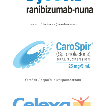
Byooviz / Байувиз (ранибизумаб)
CaroSpir / КароСпир (спиронолактон)