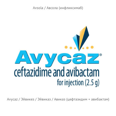
Avsola / Авсола (инфликсимаб)
Avycaz / Эйвикез / Эйвиказ / Авиказ (цефтазидим + авибактам)