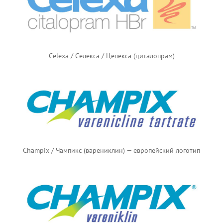
Celexa / Селекса / Целекса (циталопрам)
Champix / Чампикс (варениклин) — европейский логотип