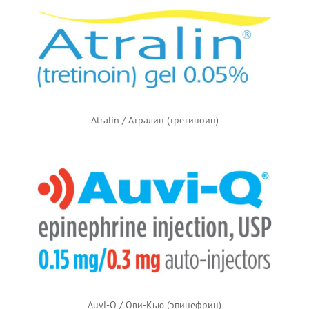
Atralin / Атралин (третиноин)
Auvi-Q / Ови-Кью (эпинефрин)