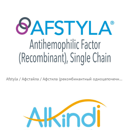
Afstyla / Афстайла / Афстила (рекомбинантный одноцепочечный антигемофильный фактор)