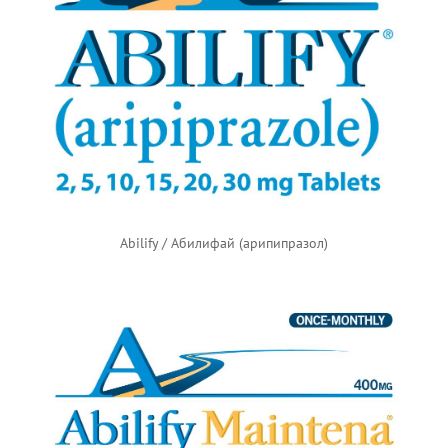
Abilify / Абилифай (арипипразол)