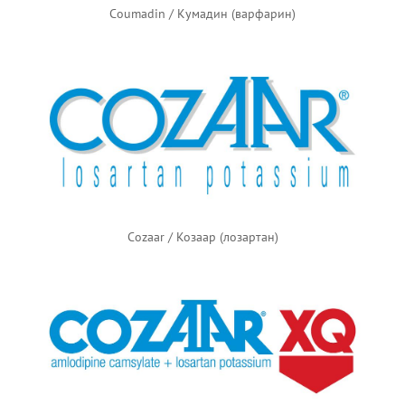
Coumadin / Кумадин (варфарин)
Cozaar / Козаар (лозартан)