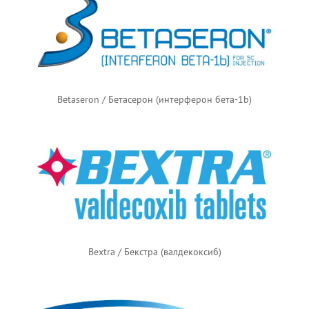
Betaseron / Бетасерон (интерферон бета-1b)
Bextra / Бекстра (валдекоксиб)