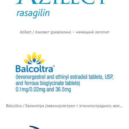
Azilect / Азилект (разагилин) — немецкий логотип
Balcoltra / Балколтра (левоноргестрел + этинилэстрадиол; железа бисглицинат)