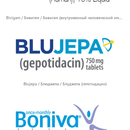
Bivigam / Бивигем / Бивигам (внутривенный человеческий иммуноглобулин) — старый логотип
Blujepa / Блюджепа / Блуджепа (гепотидацин)