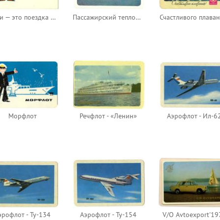
Такси — это поездка без пересадок по любому маршруту
Пассажирский теплоход
Счастливого плаван
Морфлот
Речфлот - «Ленин»
Аэрофлот - Ил-6
эрофлот - Ту-134
Аэрофлот - Ту-154
V/O Avtoexport'19