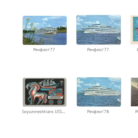
Речфлот'77
Речфлот'77
Soyuzvneshtrans USSR Moscow
Речфлот'78
Р