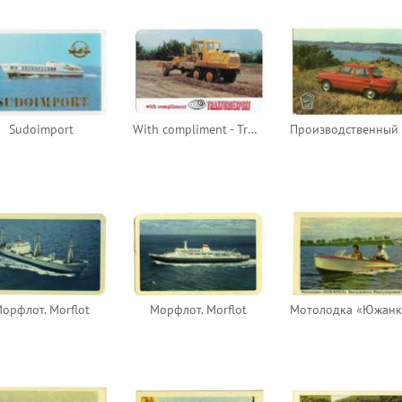
Sudoimport
With compliment - Tractoroexport
орфлот. Morflot
Морфлот. Morflot