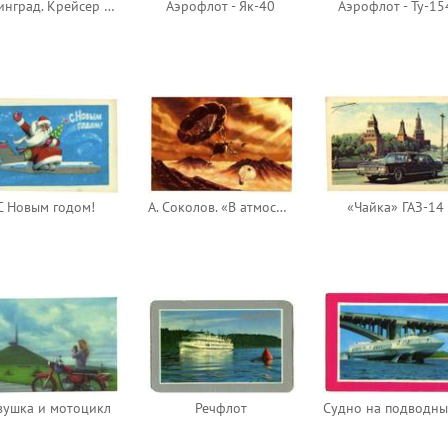
Ленинград. Крейсер «Аврора»
Аэрофлот - Як-40
Аэрофлот - Ту-15
С Новым годом!
А. Соколов. «В атмосфере Венеры»
«Чайка» ГАЗ-14
вушка и мотоцикл
Речфлот