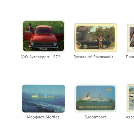
V/O Avtoexport 1972 - Volga
Граждане! Заключайте договоры страхования средств транспорта!
Морфлот. Morflot
Sudoimport