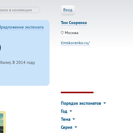
Вход
Тим Скоренко
Предложение экспоната
Москва
)
timskorenko.ru/
или). В 2014 году
Порядок экспонатов
Год
Тема
Серия