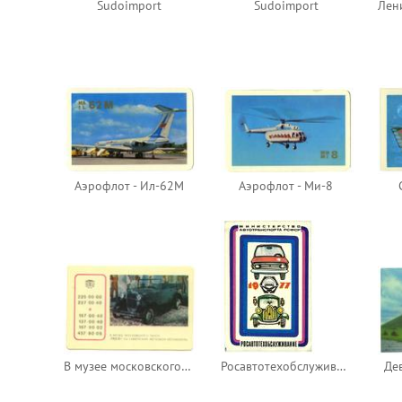
Sudoimport
Sudoimport
Аэрофлот - Ил-62М
Аэрофлот - Ми-8
В музее московского такси ГАЗ-А
Росавтотехобслуживание 1977
Де