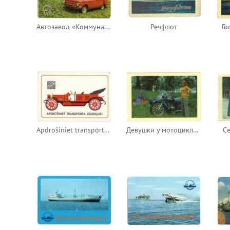
Автозавод «Коммунар». Производственный календарь на 1975 год
Речфлот
Го
Apdrošiniet transporta līdzekļus!
Девушки у мотоцикла «Урал-3» М-66
Се