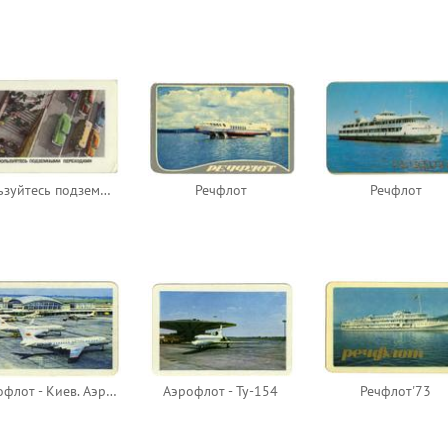
Пользуйтесь подземными переходами
Речфлот
Речфлот
Аэрофлот - Киев. Аэропорт Борисполь
Аэрофлот - Ту-154
Речфлот'73