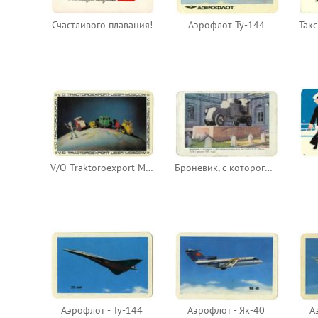
Счастливого плавания!
Аэрофлот Ту-144
V/O Traktoroexport Moscow USSR
Броневик, с которого у финляндского вокзала выступал В. И. Ленин 3 (16) апреля 1917 года
Аэрофлот - Ту-144
Аэрофлот - Як-40
А