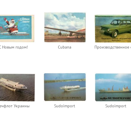
С Новым годом!
Cubana
ечфлот Украины
Sudoimport
Sudoimport