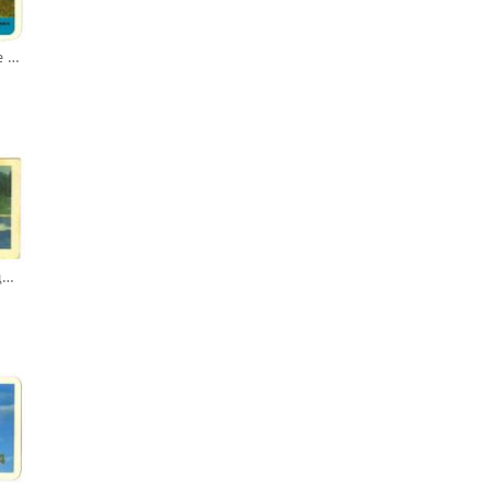
Советские железные дороги / Soviet Railways
Теплоход на подводных крыльях «Ракета»