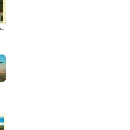
Лодка «Форель». Выпускается Минсудпромом СССР