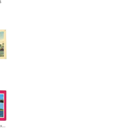
4
Судно на подводных крыльях