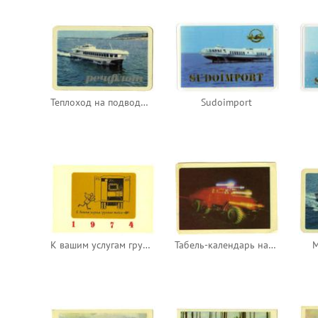
Теплоход на подводных крыльях «Ракета»
Sudoimport
К вашим услугам грузовые такси
Табель-календарь на 1974 год
М