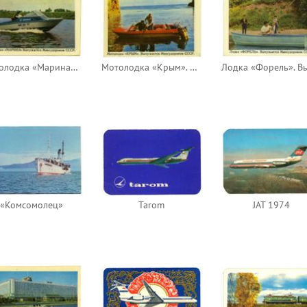
Мотолодка «Марина». Выпускается Минсудпромом СССР
Мотолодка «Крым». Выпускается Минсудпромом СССР
«Комсомолец»
Tarom
JAT 1974