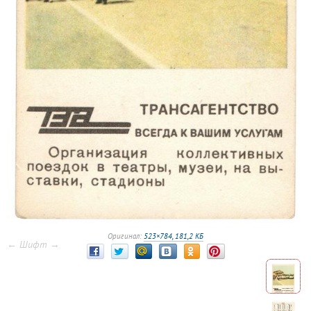
Оригинал:
523×784, 181,2 КБ
← Шифт →