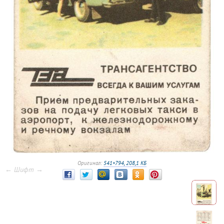
Оригинал:
541×794, 208,1 КБ
← Шифт →