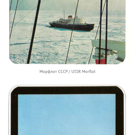
Морфлот СССР / USSR Morflot