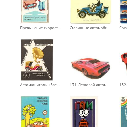
Превышение скорости — причина аварий
Старинные автомобили (календарь на 25 лет) - Швейцарская самодвижущаяся карета
Автомагнитолы «Звезда-204С» и «АМ-302С»
131. Легковой автомобиль