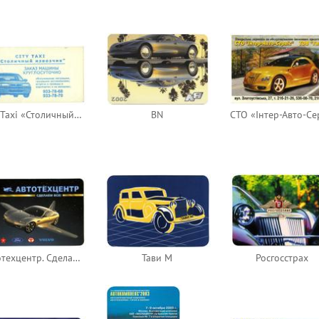
City Taxi «Столичный извозчик»
BN
Автотехцентр. Сделаем всё!
Тави М
Росгосстрах