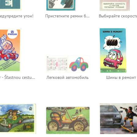
едупредите угон!
Пристегните ремни безопасности
Prior - Šťastnou cestu za nákupy do jihomoravských obchodních domů
Легковой автомобиль
Шины в ремонт