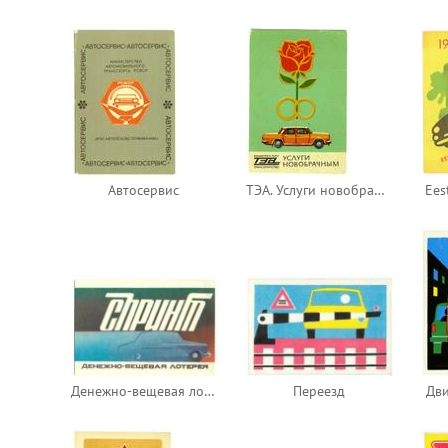
Автосервис
ТЭА. Услуги новобрачным
Eest
Денежно-вещевая лотерея «Спринт»
Переезд
Дв