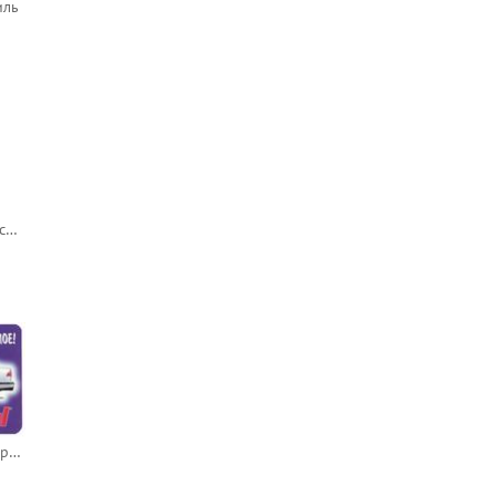
иль
Не превышай скорость!
Антикор Testyl. Не превратись в ископаемое!