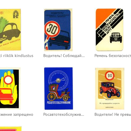
i riiklik kindlustus
Водитель! Соблюдайте установленную скорость движения
ижение запрещено
Росавтотехобслуживание