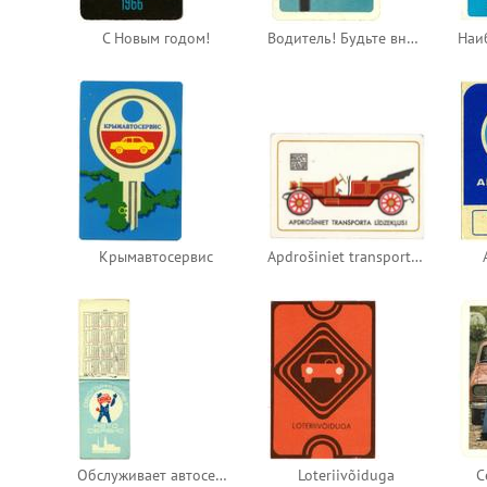
С Новым годом!
Водитель! Будьте внимательны в новом 1969 году!
Крымавтосервис
Apdrošiniet transporta līdzekļus!
Обслуживает автосервис
Loteriivõiduga
C