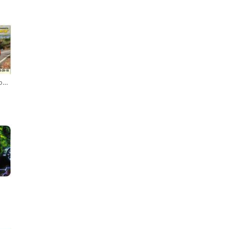
СТО «Iнтер-Авто-Сервiс» - ТОВ «Тангiр»