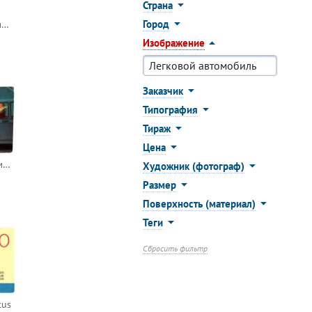
Страна
Город
Такси - все улицы близки. По адресу любому - прямо к дому
Изображение
Заказчик
Типография
Тираж
Цена
Дед Мороз на автомобиле
Художник (фотограф)
Размер
Поверхность (материал)
Теги
Сбросить фильтр
tus