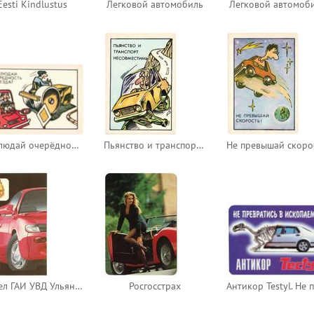
Eesti Kindlustus
Легковой автомобиль
Легковой автомоб
Соблюдай очерёдность проезда!
Пьянство и транспорт несовместимы!
Отдел ГАИ УВД Ульяновской области - Красный автомобиль
Росгосстрах