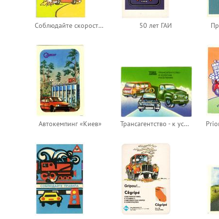
Соблюдайте скоростной режим
50 лет ГАИ
Пр
Автокемпинг «Киев»
Трансагентство - к услугам населения