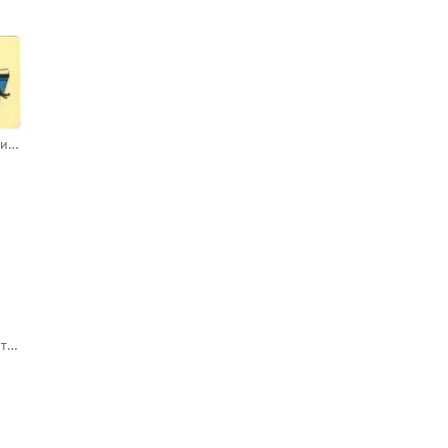
Старинные автомобили (календарь на 25 лет) - Швейцарская самодвижущаяся карета
Водители! Оставляйте транспорт на площадках, обозначенных знаком «Место стоянки»