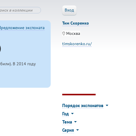
Вход
Тим Скоренко
Предложение экспоната
Москва
)
timskorenko.ru/
или). В 2014 году
Порядок экспонатов
Год
Тема
Серия