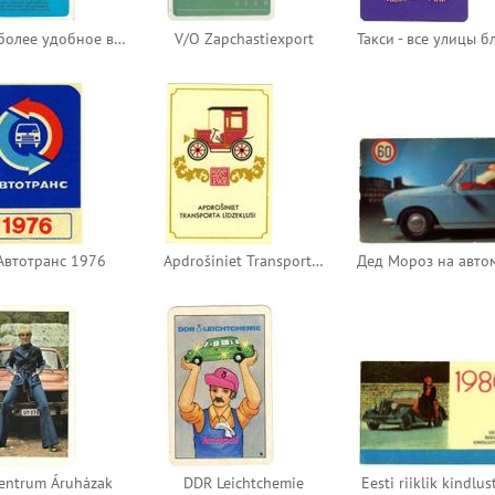
Наиболее удобное время для ремонта автомобиля на станциях объединения «Мосавтотехобслуживание»
V/O Zapchastiexport
Автотранс 1976
Apdrošiniet Transporta Līdzekļus!
entrum Áruházak
DDR Leichtchemie
Eesti riiklik kindlus