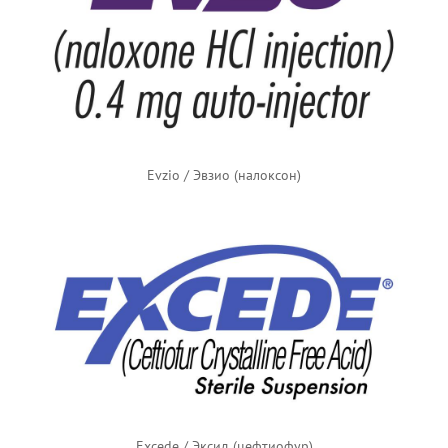
Evzio / Эвзио (налоксон)
Excede / Эксид (цефтиофур)