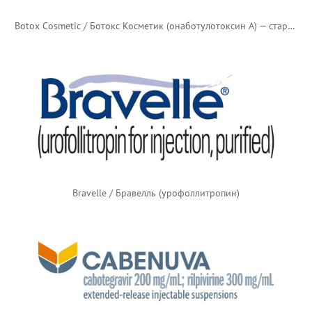
Botox Cosmetic / Ботокс Косметик (онаботулотоксин А) — старый логотип
Bravelle / Бравелль (урофоллитропин)