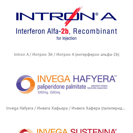
Intron A / Интрон Эй / Интрон А (интерферон альфа-2b)
Invega Hafyera / Инвега Хафьера / Инвега Хафера (палиперидона пальмитат)