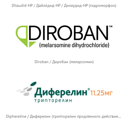
Dilaudid-HP / Дайло́дид-HP / Дилаудид-HP (гидроморфон)
Diroban / Диробан (меларсомин)
Diphereline / Диферелин (трипторелин продлённого действия) — русский логотип