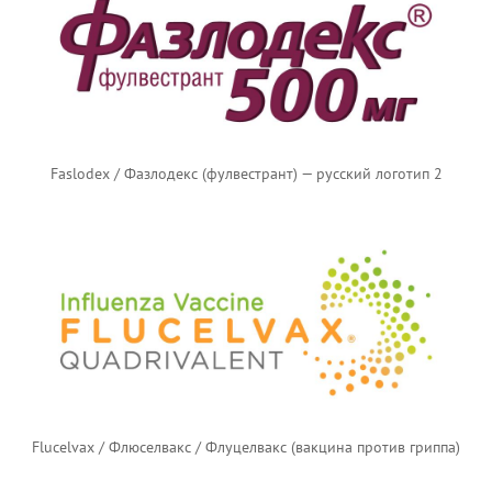
Faslodex / Фазлодекс (фулвестрант) — русский логотип 2
Flucelvax / Флюселвакс / Флуцелвакс (вакцина против гриппа)