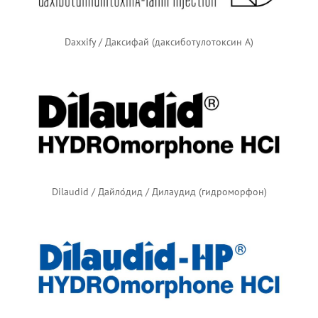
Daxxify / Даксифай (даксиботулотоксин А)
Dilaudid / Дайло́дид / Дилаудид (гидроморфон)