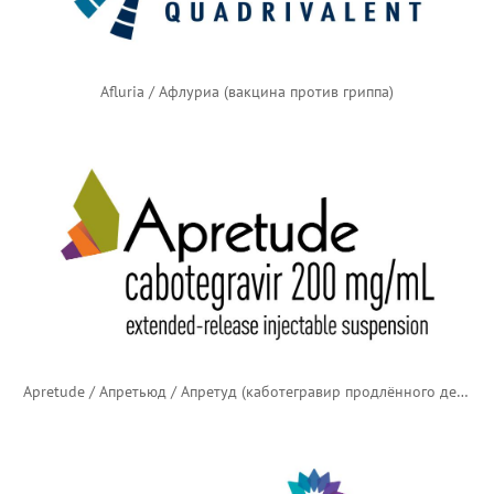
Afluria / Афлуриа (вакцина против гриппа)
Apretude / Апретьюд / Апретуд (каботегравир продлённого действия)