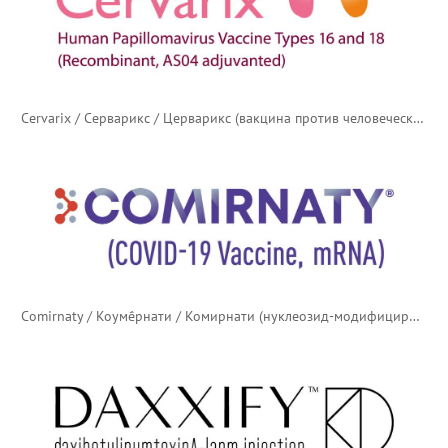
Cervarix / Серварикс / Церварикс (вакцина против человеческого папилломавируса)
Comirnaty / Коумё́рнати / Комирнати (нуклеозид-модифицированная мРНК-вакцина против COVID-19)