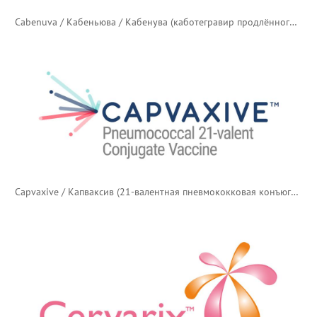
Cabenuva / Кабеньюва / Кабенува (каботегравир продлённого действия; рилпивирин продлённого действия)
Capvaxive / Капваксив (21-валентная пневмококковая конъюгированная вакцина)