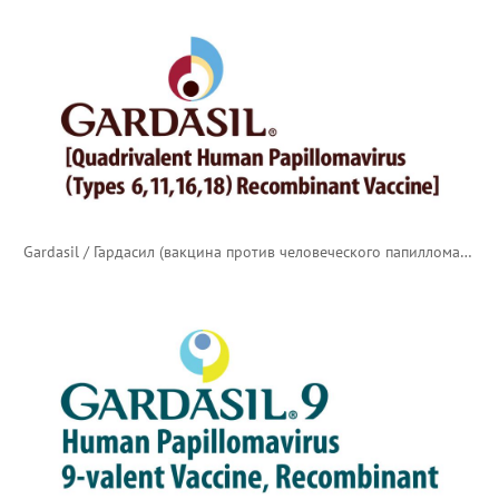
Gardasil / Гардасил (вакцина против человеческого папилломавируса)