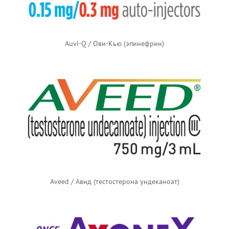
Auvi-Q / Ови-Кью (эпинефрин)
Aveed / Авид (тестостерона ундеканоат)