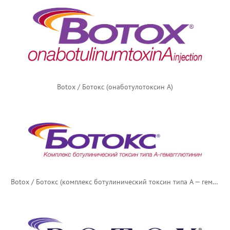
Botox / Ботокс (онаботулотоксин А)
Botox / Ботокс (комплекс ботулинический токсин типа А — гемагглютинин) — русский логотип