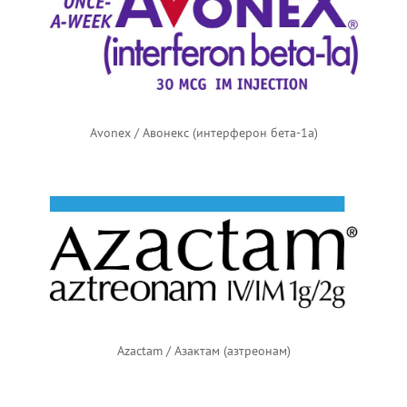
Avonex / Авонекс (интерферон бета-1а)
Azactam / Азактам (азтреонам)