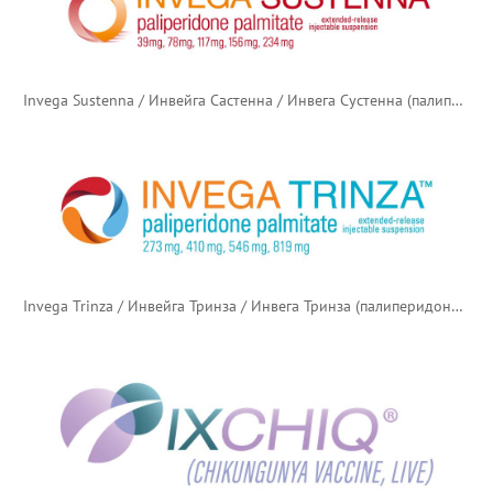
Invega Sustenna / Инвейга Састенна / Инвега Сустенна (палиперидона пальмитат)
Invega Trinza / Инвейга Тринза / Инвега Тринза (палиперидона пальмитат)