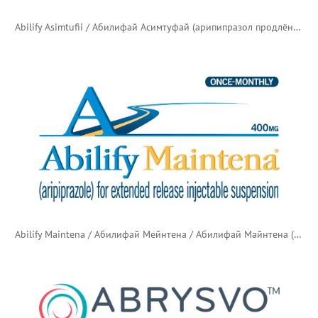
Abilify Asimtufii / Абилифай Асимтуфай (арипипразол продлённого действия)
Abilify Maintena / Абилифай Мейнтена / Абилифай Майнтена (арипипразол продлённого действия)