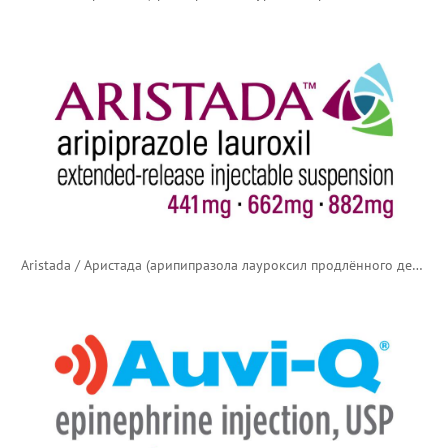
Aristada / Аристада (арипипразола лауроксил продлённого действия) — старый логотип