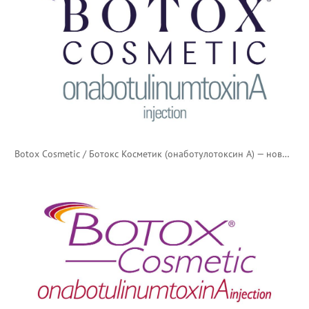
Botox Cosmetic / Ботокс Косметик (онаботулотоксин А) — новый логотип