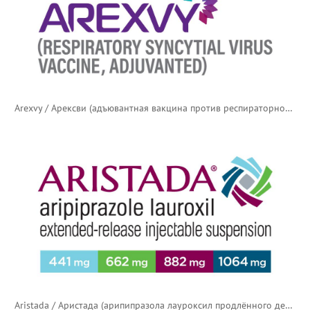
Arexvy / Арексви (адъювантная вакцина против респираторно-синцитиального вируса)
Aristada / Аристада (арипипразола лауроксил продлённого действия) — новый логотип