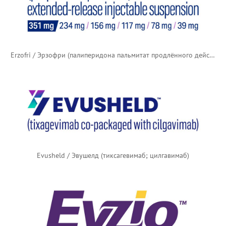
Erzofri / Эрзофри (палиперидона пальмитат продлённого действия)
Evusheld / Эвушелд (тиксагевимаб; цилгавимаб)