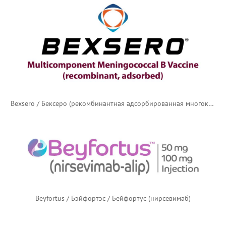
Bexsero / Бексеро (рекомбинантная адсорбированная многокомпонентная менингококковая (серогруппы B) вакцина)
Beyfortus / Бэйфортэс / Бейфортус (нирсевимаб)