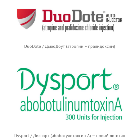
DuoDote / ДьюоДоут (атропин + пралидоксим)
Dysport / Диспорт (абоботулотоксин А) — новый логотип