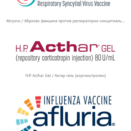
Abrysvo / Абрисво (вакцина против респираторно-синцитиального вируса)
H.P. Acthar Gel / Актар гель (кортикотропин)