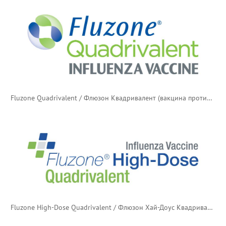
Fluzone Quadrivalent / Флюзон Квадривалент (вакцина против гриппа)
Fluzone High-Dose Quadrivalent / Флюзон Хай-Доус Квадривалент (вакцина против гриппа)