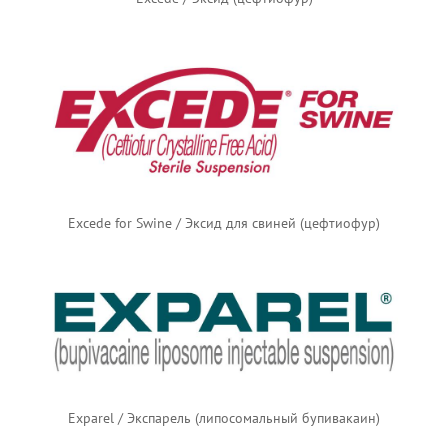
Excede for Swine / Эксид для свиней (цефтиофур)
Exparel / Экспарель (липосомальный бупивакаин)