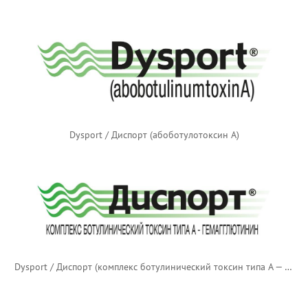
Dysport / Диспорт (абоботулотоксин А)
Dysport / Диспорт (комплекс ботулинический токсин типа А — гемагглютинин) — русский логотип