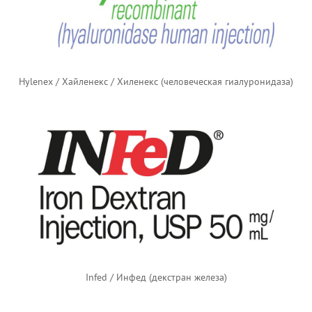
Hylenex / Хайленекс / Хиленекс (человеческая гиалуронидаза)
Infed / Инфед (декстран железа)