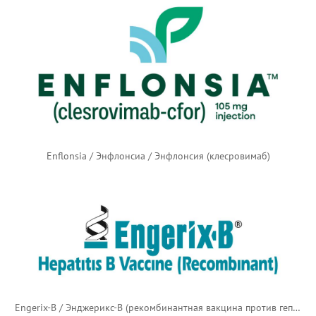
Enflonsia / Энфлонсиа / Энфлонсия (клесровимаб)
Engerix-B / Энджерикс-B (рекомбинантная вакцина против гепатита B)