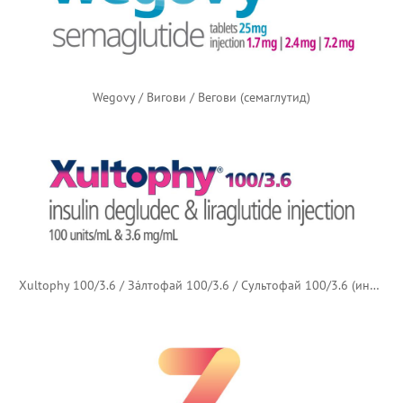
Wegovy / Вигови / Вегови (семаглутид)
Xultophy 100/3.6 / Зáлтофай 100/3.6 / Сультофай 100/3.6 (инсулин деглудек + лираглутид)