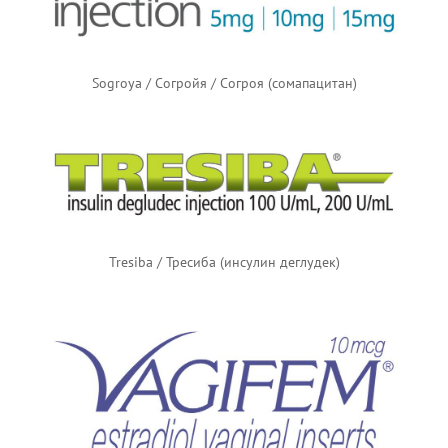
Sogroya / Согройя / Согроя (сомапацитан)
Tresiba / Тресиба (инсулин деглудек)