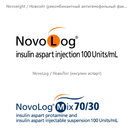
Novoeight / Новоэйт (рекомбинантный антигемофильный фактор)
NovoLog / НовоЛог (инсулин аспарт)