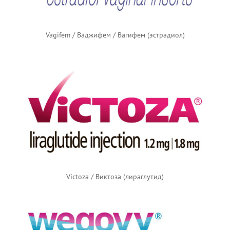
Vagifem / Ваджифем / Вагифем (эстрадиол)
Victoza / Виктоза (лираглутид)