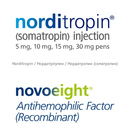
Norditropin / Нордитро́упин / Нордитропин (соматропин)