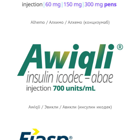
Alhemo / Алхимо / Алхемо (концизумаб)
Awiqli / Эвикли / Авикли (инсулин икодек)