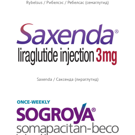
Rybelsus / Рибелсэс / Ребелсас (семаглутид)
Saxenda / Саксенда (лираглутид)