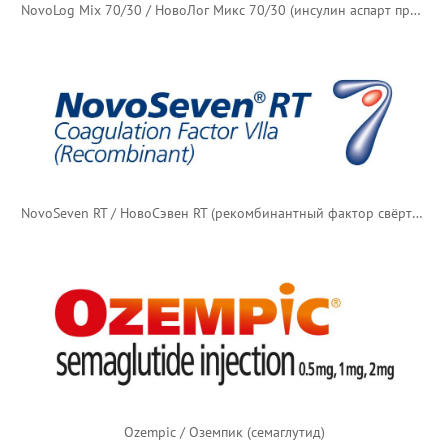
NovoLog Mix 70/30 / НовоЛог Микс 70/30 (инсулин аспарт протамин + инсулин аспарт)
NovoSeven RT / НовоСэвен RT (рекомбинантный фактор свёртывания VIIa)
Ozempic / Оземпик (семаглутид)