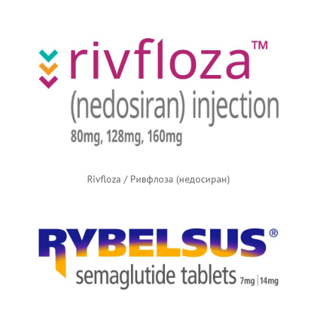
Rivfloza / Ривфлоза (недосиран)