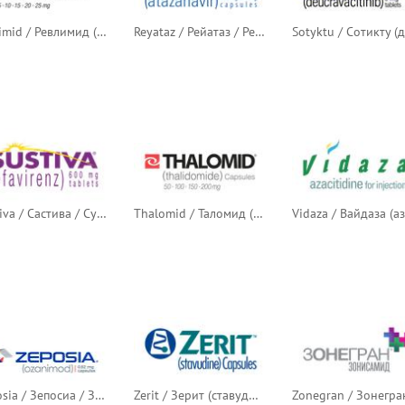
Revlimid / Ревлимид (леналидомид)
Reyataz / Рейатаз / Реатаз (атазанавир)
Sustiva / Састива / Сустива (эфавиренз)
Thalomid / Таломид (талидомид)
Zeposia / Зепосиа / Зепозия (озанимод)
Zerit / Зерит (ставудин)