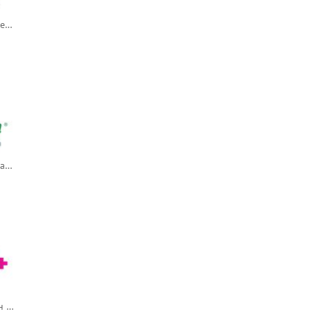
Sotyktu / Сотикту (деукравацитиниб)
Vidaza / Вайдаза (азацитидин)
Zonegran / Зонегран (зонисамид) — русский логотип