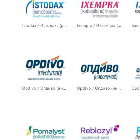
Istodax / Истодакс (ромидепсин)
Ixempra / Икземпра (иксабепилон) — новый логотип
Opdivo / Опдиво (ниволумаб) — новый логотип
Opdivo / Опдиво (ниволумаб) — русский логотип