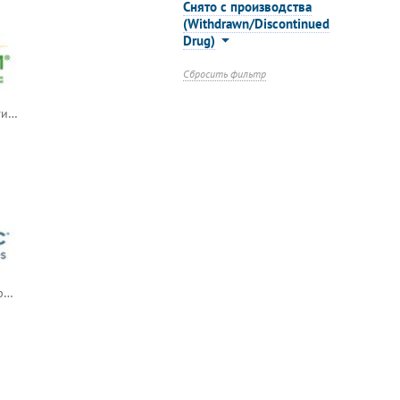
Снято с производства
(Withdrawn/Discontinued
Drug)
Сбросить фильтр
Empliciti / Эмплисити (элотузумаб) — русский логотип
Inrebic / Инребик (федратиниб)