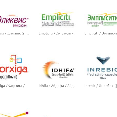
Eliquis / Эликвис (апиксабан) — русский логотип
Empliciti / Эмплисити (элотузумаб)
Forxiga / Форзига / Форсига (дапаглифлозин) — европейский логотип
Idhifa / Айдифа / Айдхифа (энасидениб)