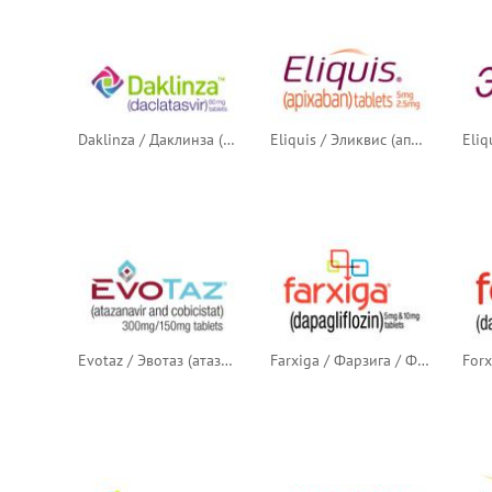
Daklinza / Даклинза (даклатасвир)
Eliquis / Эликвис (апиксабан)
Evotaz / Эвотаз (атазанавир + кобицистат)
Farxiga / Фарзига / Фарсига (дапаглифлозин)