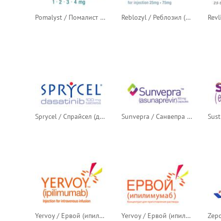
Pomalyst / Помалист (помалидомид)
Reblozyl / Реблозил (луспатерцепт)
Sprycel / Спрайсел (дазатиниб)
Sunvepra / Санвепра / Сунвепра (асунапревир) — планировавшийся логотип
Yervoy / Ервой (ипилимумаб)
Yervoy / Ервой (ипилимумаб) — русский логотип