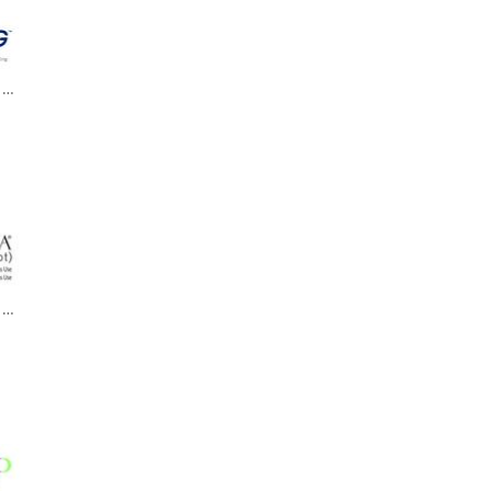
Onureg / Оньюрег / Онурег (азацитидин)
Orencia / Оренсиа / Оренсия (абатацепт)