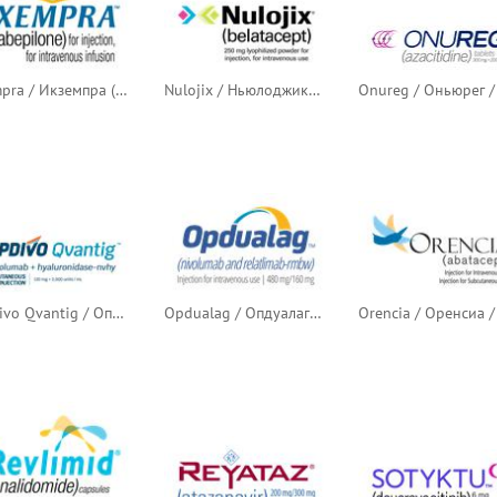
Ixempra / Икземпра (иксабепилон)
Nulojix / Ньюлоджикс / Нулоджикс (белатацепт)
Opdivo Qvantig / Опдиво Кьюва́нтиг / Опдиво Квантиг (ниволумаб + гиалуронидаза)
Opdualag / Опдуалаг (ниволумаб + релатлимаб)