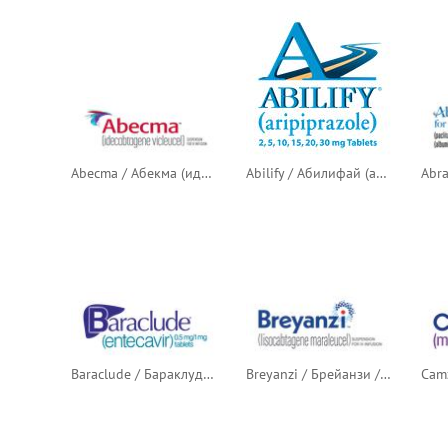
Abecma / Абекма (идекабтаген виклейцел)
Abilify / Абилифай (арипипразол)
Baraclude / Бараклуд / Бараклюд (энтекавир)
Breyanzi / Брейанзи / Бреянзи (лисокабтаген маралейцел)