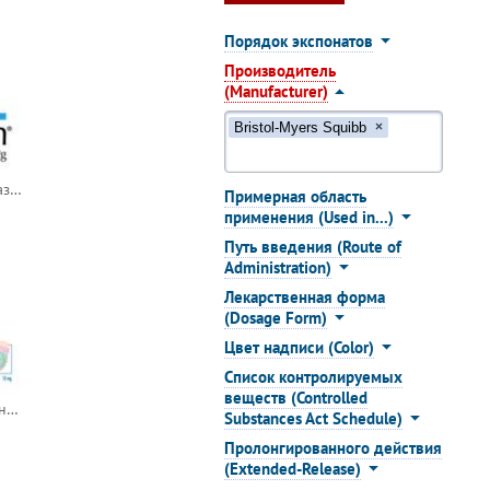
Порядок экспонатов
Производитель
(Manufacturer)
Bristol-Myers Squibb
×
Azactam / Азактам (азтреонам)
Примерная область
применения (Used in...)
Путь введения (Route of
Administration)
Лекарственная форма
(Dosage Form)
Цвет надписи (Color)
Список контролируемых
веществ (Controlled
Coumadin / Кумадин (варфарин)
Substances Act Schedule)
Пролонгированного действия
(Extended-Release)