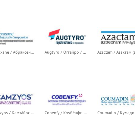
Abraxane / Абраксейн / Абраксан (связанные с альбумином частицы паклитаксела)
Augtyro / Огтайро / Аугтиро (репотректиниб)
Camzyos / Камза́йос / Камзиос (мавакамтен)
Cobenfy / Коубе́нфи / Кобенфи (ксаномелин + троспия хлорид)