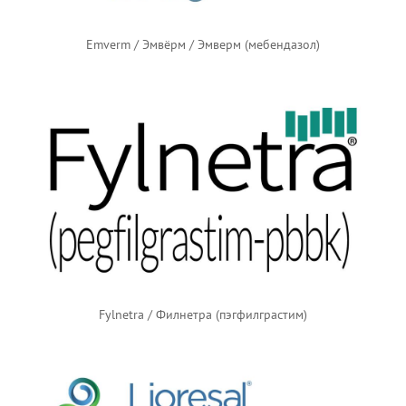
Emverm / Эмвёрм / Эмверм (мебендазол)
Fylnetra / Филнетра (пэгфилграстим)