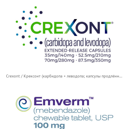
Crexont / Крексонт (карбидопа + леводопа; капсулы продлённого действия)