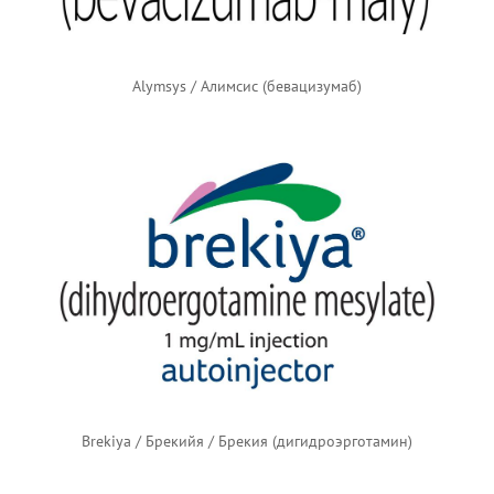
Alymsys / Алимсис (бевацизумаб)
Brekiya / Брекийя / Брекия (дигидроэрготамин)