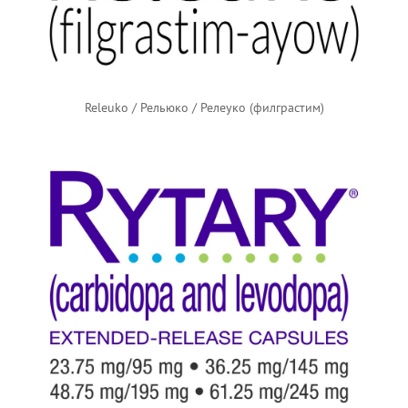
Releuko / Рельюко / Релеуко (филграстим)