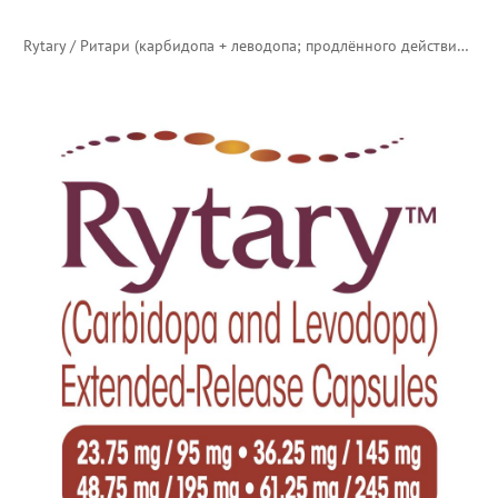
Rytary / Ритари (карбидопа + леводопа; продлённого действия) — новый логотип