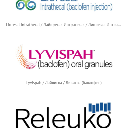
Lioresal Intrathecal / Лайоресал Интратекал / Лиорезал Интратекальный (баклофен)
Lyvispah / Лайвиспа / Ливиспа (баклофен)