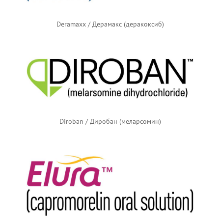
Deramaxx / Дерамакс (деракоксиб)
Diroban / Диробан (меларсомин)