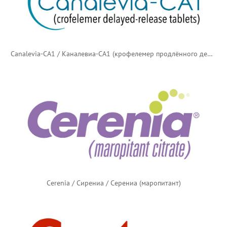
Canalevia-CA1 / Каналевиа-CA1 (крофелемер продлённого действия)
Cerenia / Сирениа / Серениа (маропитант)