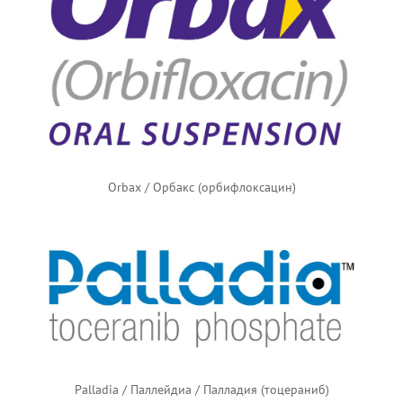
Orbax / Орбакс (орбифлоксацин)
Palladia / Паллейдиа / Палладия (тоцераниб)