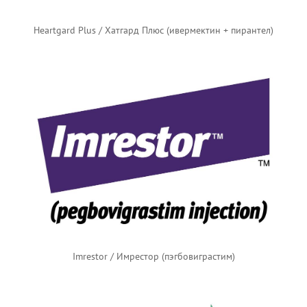
Heartgard Plus / Хатгард Плюс (ивермектин + пирантел)
Imrestor / Имрестор (пэгбовиграстим)