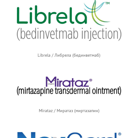
Librela / Либрела (бединветмаб)
Mirataz / Миратаз (миртазапин)