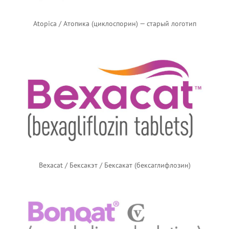
Atopica / Атопика (циклоспорин) — старый логотип
Bexacat / Бексакэт / Бексакат (бексаглифлозин)