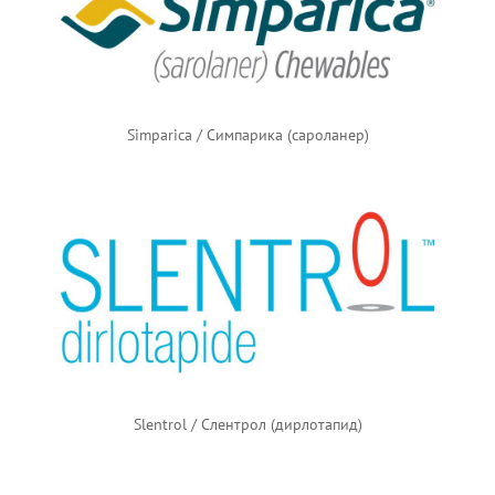
Simparica / Симпарика (сароланер)
Slentrol / Слентрол (дирлотапид)