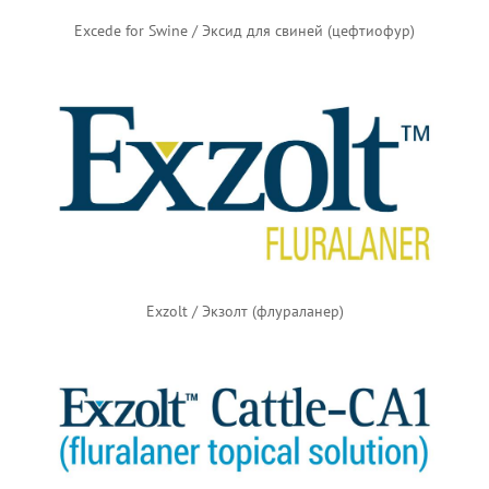
Excede for Swine / Эксид для свиней (цефтиофур)
Exzolt / Экзолт (флураланер)