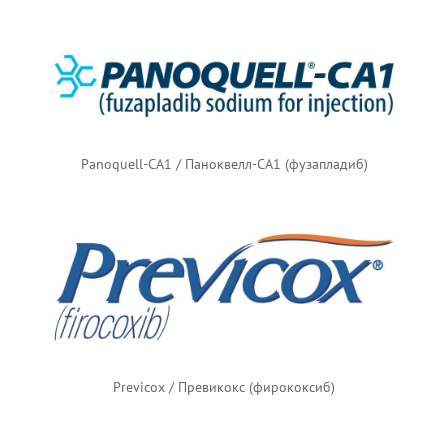
Panoquell-CA1 / Паноквелл-CA1 (фузапладиб)
Previcox / Превикокс (фирококсиб)