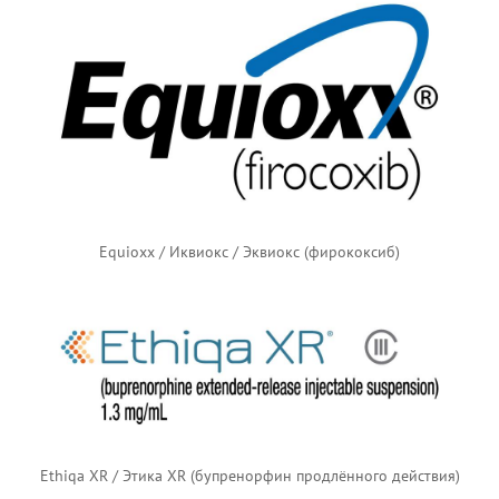
Equioxx / Иквиокс / Эквиокс (фирококсиб)
Ethiqa XR / Этика XR (бупренорфин продлённого действия)