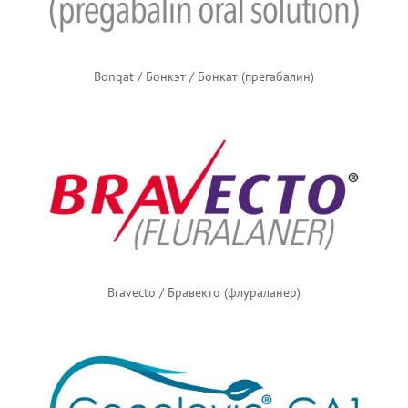
Bonqat / Бонкэт / Бонкат (прегабалин)
Bravecto / Бравекто (флураланер)