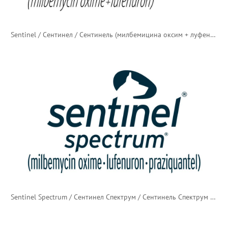
Sentinel / Сентинел / Сентинель (милбемицина оксим + луфенурон)
Sentinel Spectrum / Сентинел Спектрум / Сентинель Спектрум (милбемицина оксим + луфенурон + празиквантел)