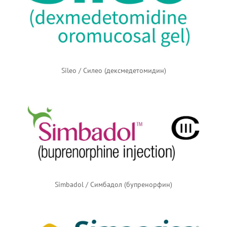
Sileo / Силео (дексмедетомидин)
Simbadol / Симбадол (бупренорфин)