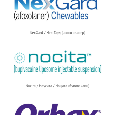
NexGard / НексГард (афоксоланер)
Nocita / Ноуси́та / Ноцита (бупивакаин)