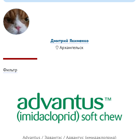
Дмитрий Якименко
Архангельск
Фильтр
Advantus / Эдвантэс / Адвантус (имидаклоприд)