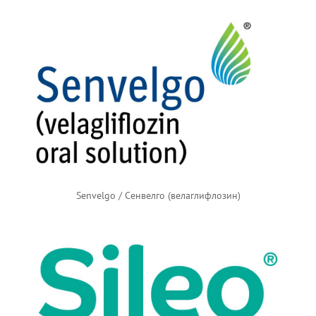
Senvelgo / Сенвелго (велаглифлозин)