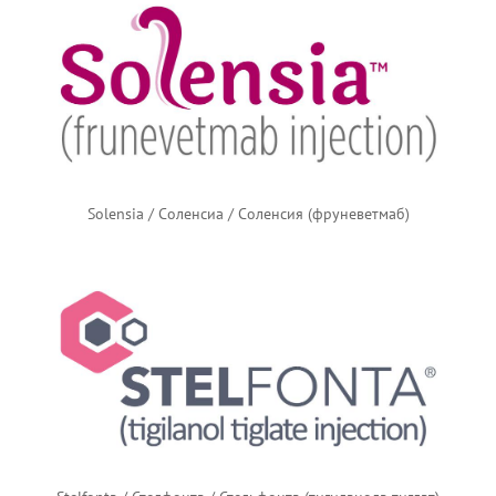
Solensia / Соленсиа / Соленсия (фруневетмаб)