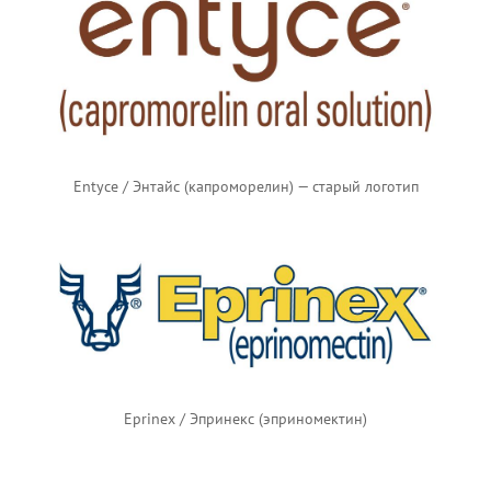
Entyce / Энтайс (капроморелин) — старый логотип
Eprinex / Эпринекс (эприномектин)