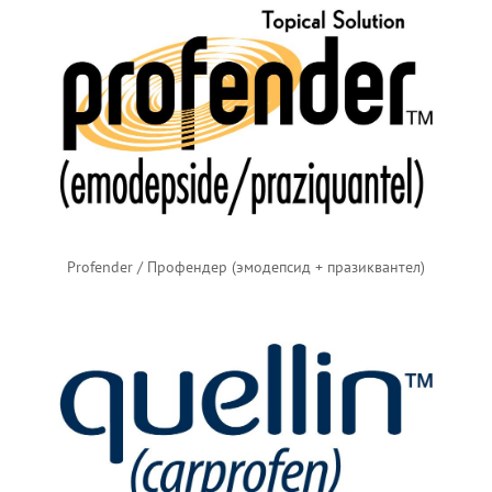
Profender / Профендер (эмодепсид + празиквантел)