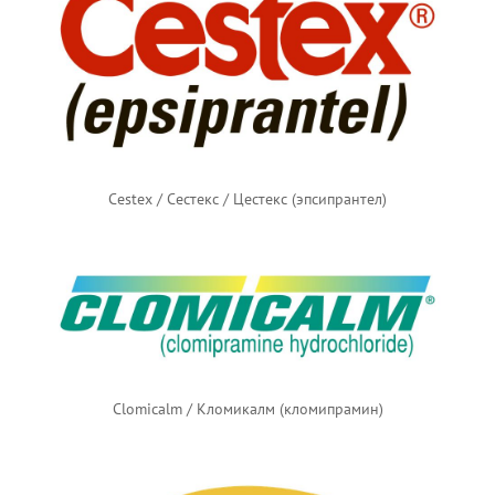
Cestex / Сестекс / Цестекс (эпсипрантел)
Clomicalm / Кломикалм (кломипрамин)