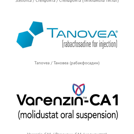
Stelfonta / Стелфонта / Стельфонта (тигиланола тиглат)
Tanovea / Тановеа (рабакфосадин)