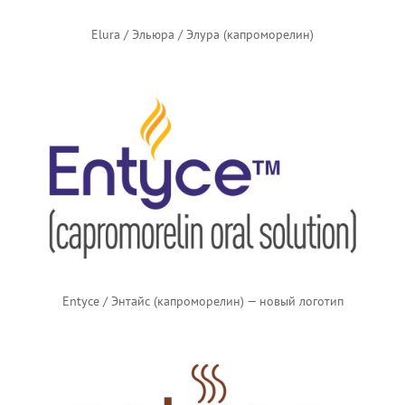
Elura / Эльюра / Элура (капроморелин)
Entyce / Энтайс (капроморелин) — новый логотип