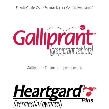
Exzolt Cattle-CA1 / Экзолт Кэттл-CA1 (флураланер)
Galliprant / Галлипрант (грапипрант)