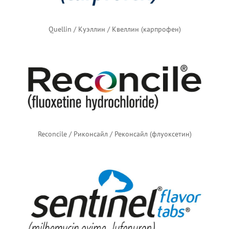
Quellin / Куэллин / Квеллин (карпрофен)
Reconcile / Риконсайл / Реконсайл (флуоксетин)