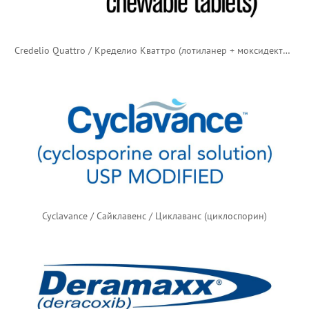
Credelio Quattro / Кределио Кваттро (лотиланер + моксидектин + празиквантел + пирантел)
Cyclavance / Сайклавенс / Циклаванс (циклоспорин)