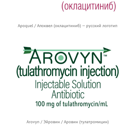
Apoquel / Апоквел (оклацитиниб) — русский логотип
Arovyn / Эйровин / Аровин (тулатромицин)