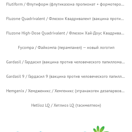
Excede / Эксид (цефтиофур)
Excede for Swine / Эксид для свиней (цефтиофур)
Exparel / Экспарель (липосомальный бупивакаин)
Fensolvi / Фенсолви (лейпролид)
Fleqsuvy / Флексьюви / Флексуви (баклофен)