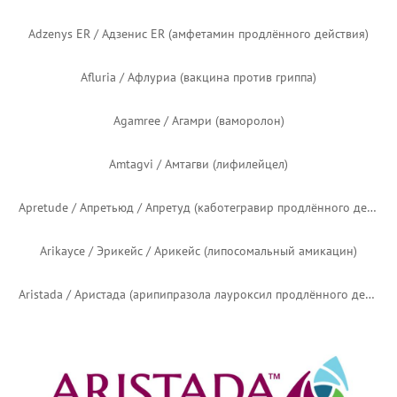
Adzenys ER / Адзенис ER (амфетамин продлённого действия)
Afluria / Афлуриа (вакцина против гриппа)
Agamree / Агамри (ваморолон)
Amtagvi / Амтагви (лифилейцел)
Apretude / Апретьюд / Апретуд (каботегравир продлённого действия)