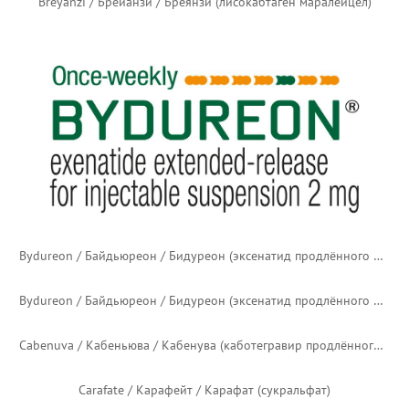
Aucatzyl / Окатзил / Аукатзил (обекабтаген аутолейцел)
Banzel / Банзел / Банзель (руфинамид)
Beqvez / Беквез (фиданакоген элапарвовек)
Bexsero / Бексеро (рекомбинантная адсорбированная многокомпонентная менингококковая (серогруппы B) вакцина)
Breyanzi / Брейанзи / Бреянзи (лисокабтаген маралейцел)