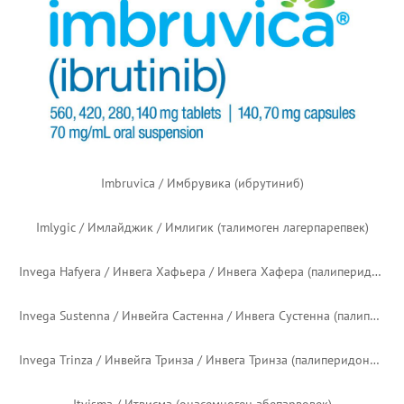
Flucelvax / Флюселвакс / Флуцелвакс (вакцина против гриппа)
FluMist Quadrivalent / ФлюМист Квадривалент (интраназальная живая вакцина против гриппа)
Flutiform / Флутиформ (флутиказона пропионат + формотерол) — английский логотип
Fluzone Quadrivalent / Флюзон Квадривалент (вакцина против гриппа)
Fluzone High-Dose Quadrivalent / Флюзон Хай-Доус Квадривалент (вакцина против гриппа)