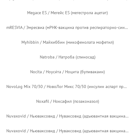
Imbruvica / Имбрувика (ибрутиниб)
Imlygic / Имлайджик / Имлигик (талимоген лагерпарепвек)
Invega Hafyera / Инвега Хафьера / Инвега Хафера (палиперидона пальмитат)
Invega Sustenna / Инвейга Састенна / Инвега Сустенна (палиперидона пальмитат)
Invega Trinza / Инвейга Тринза / Инвега Тринза (палиперидона пальмитат)
Itvisma / Итвисма (онасемноген абепарвовек)
Jynneos / Джи́ниэс / Джиннеос (живая нереплицирующаяся вакцина против натуральной оспы и оспы обезьян)
Karbinal ER / Карбинол ER / Карбинал ER (карбиноксамин продлённого действия)