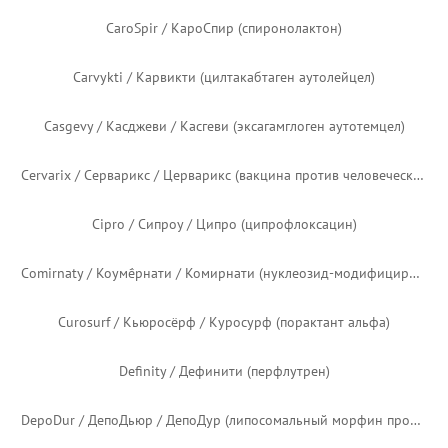
Bydureon / Байдьюреон / Бидуреон (эксенатид продлённого действия)
Bydureon / Байдьюреон / Бидуреон (эксенатид продлённого действия) — чешский логотип
Cabenuva / Кабеньюва / Кабенува (каботегравир продлённого действия; рилпивирин продлённого действия)
Carafate / Карафейт / Карафат (сукральфат)