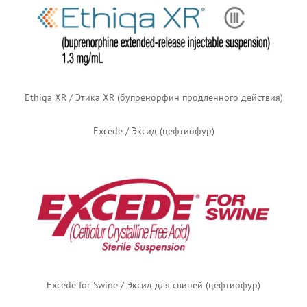
Dyanavel XR / Дайанавел XR / Дианавел XR (амфетамин продлённого действия)
Ebvallo / Эбвалло (табелеклейцел) — европейский логотип
Elevidys / Элевидис (деландистроген моксепарвовек)