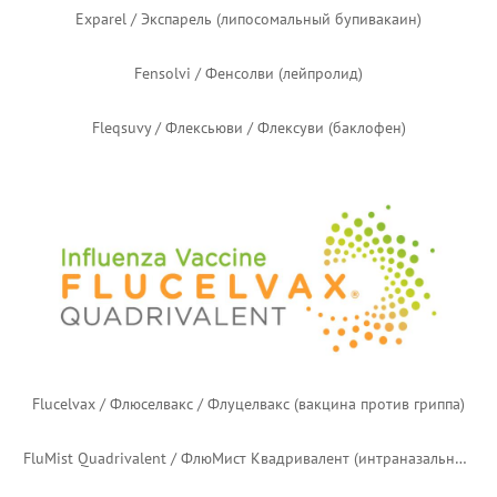
Eligard / Элигард (лейпролид)
Emflaza / Эмфлаза (дефлазакорт)
Engerix-B / Энджерикс-B (рекомбинантная вакцина против гепатита B)
Eohilia / Иохилиа / Эохилиа (будесонид)
Erzofri / Эрзофри (палиперидона пальмитат продлённого действия)
Ethiqa XR / Этика XR (бупренорфин продлённого действия)