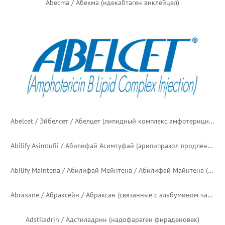
Abecma / Абекма (идекабтаген виклейцел)
Abelcet / Эйбелсет / Абелцет (липидный комплекс амфотерицина B)
Abilify Asimtufii / Абилифай Асимтуфай (арипипразол продлённого действия)
Abilify Maintena / Абилифай Мейнтена / Абилифай Майнтена (арипипразол продлённого действия)
Abraxane / Абраксейн / Абраксан (связанные с альбумином частицы паклитаксела)
Adstiladrin / Адстиладрин (надофараген фираденовек)