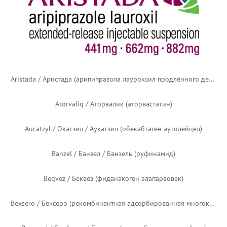
Arikayce / Эрикейс / Арикейс (липосомальный амикацин)
Aristada / Аристада (арипипразола лауроксил продлённого действия) — новый логотип
Aristada / Аристада (арипипразола лауроксил продлённого действия) — старый логотип
Atorvaliq / Аторвалик (аторвастатин)