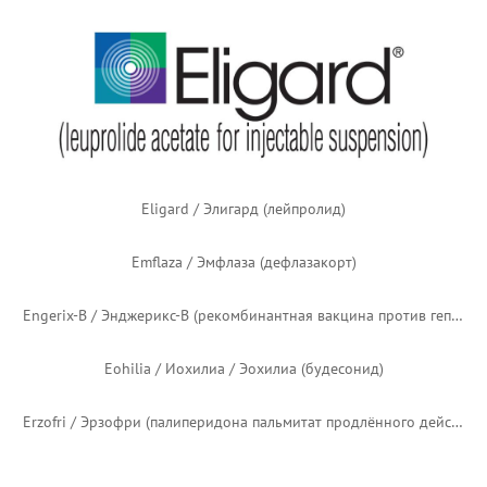
Comirnaty / Коумё́рнати / Комирнати (нуклеозид-модифицированная мРНК-вакцина против COVID-19)
Curosurf / Кьюросёрф / Куросурф (порактант альфа)
Definity / Дефинити (перфлутрен)
DepoDur / ДепоДьюр / ДепоДур (липосомальный морфин продлённого действия)
Dexycu / Дексикью / Дексику (дексаметазон)
Duopa / Дьюоупа / Дуопа (карбидопа + леводопа)
Duvyzat / Дувизат (гивиностат)