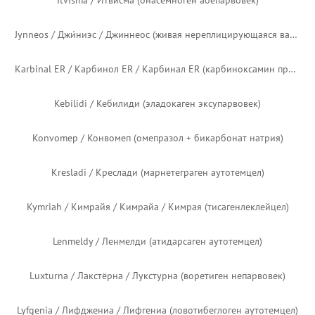
Fycompa / Файкомпа (перампанел) — новый логотип
Gardasil / Гардасил (вакцина против человеческого папилломавируса)
Gardasil 9 / Гардасил 9 (вакцина против человеческого папилломавируса)
Hemgenix / Хемдженикс / Хемгеникс (этранакоген дезапарвовек)
Hetlioz LQ / Хетлиоз LQ (тасимелтеон)