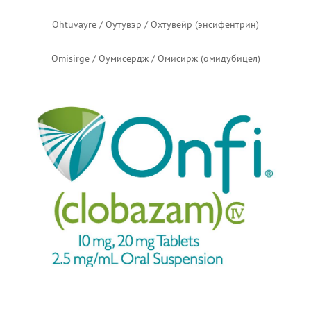
Kebilidi / Кебилиди (эладокаген эксупарвовек)
Konvomep / Конвомеп (омепразол + бикарбонат натрия)
Kresladi / Креслади (марнетеграген аутотемцел)
Kymriah / Кимрайя / Кимрайа / Кимрая (тисагенлеклейцел)