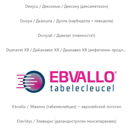
CaroSpir / КароСпир (спиронолактон)
Carvykti / Карвикти (цилтакабтаген аутолейцел)
Casgevy / Касджеви / Касгеви (эксагамглоген аутотемцел)
Cervarix / Серварикс / Церварикс (вакцина против человеческого папилломавируса)
Cipro / Сипроу / Ципро (ципрофлоксацин)