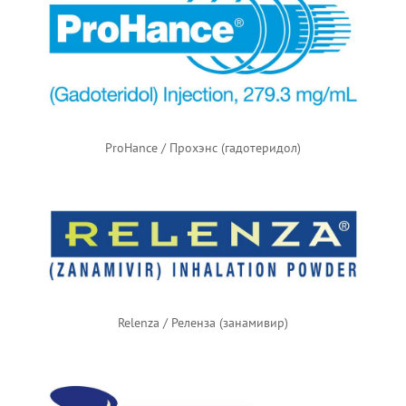
ProHance / Прохэнс (гадотеридол)
Relenza / Реленза (занамивир)