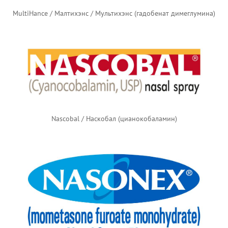
MultiHance / Малтихэнс / Мультихэнс (гадобенат димеглумина)
Nascobal / Наскобал (цианокобаламин)