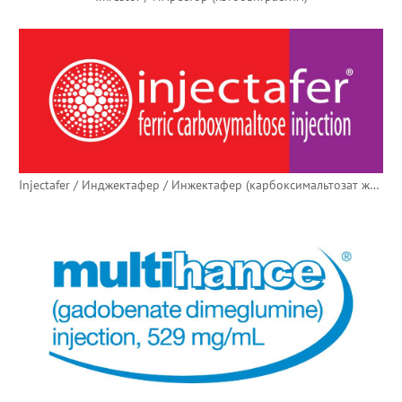
Injectafer / Инджектафер / Инжектафер (карбоксимальтозат железа)