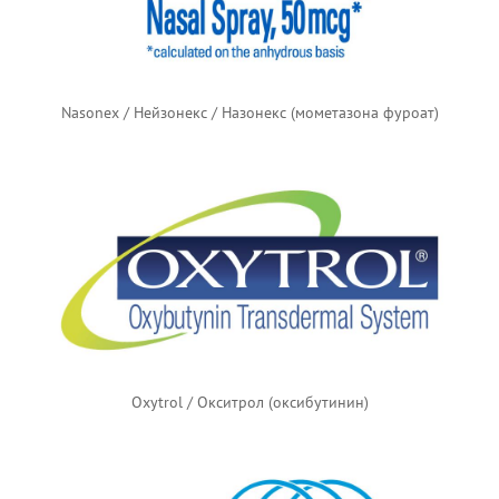
Nasonex / Нейзонекс / Назонекс (мометазона фуроат)
Oxytrol / Окситрол (оксибутинин)