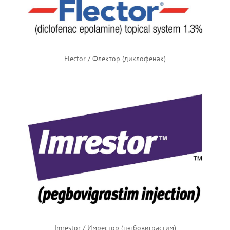
Flector / Флектор (диклофенак)
Imrestor / Имрестор (пэгбовиграстим)