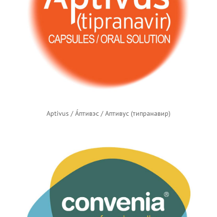
Aptivus / А́птивэс / Аптивус (типранавир)