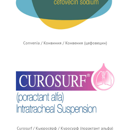
Convenia / Конвиния / Конвения (цефовецин)
Curosurf / Кьюросёрф / Куросурф (порактант альфа)