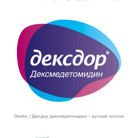
Dexdor / Дексдор (дексмедетомидин) — русский логотип