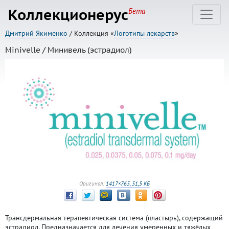
Коллекционерус
Бета
Дмитрий Якименко
/ Коллекция «
Логотипы лекарств
»
Minivelle / Минивель (эстрадиол)
Оригинал:
1417×765, 51,5 КБ
Трансдермальная терапевтическая система (пластырь), содержащий
эстрадиол. Предназначается для лечения умеренных и тяжёлых