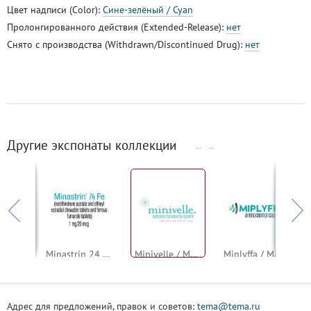
Цвет надписи (Color):
Сине-зелёный / Cyan
Пролонгированного действия (Extended-Release):
нет
Снято с производства (Withdrawn/Discontinued Drug):
нет
Другие экспонаты коллекции
←
→
Millipred / Миллипред (преднизолон)
Minastrin 24 Fe / Минастрин 24 Фей (норэтиндрона ацетат + этинилэстрадиол; железа фумарат)
Minivelle / Минивель (эстрадиол)
Miplyffa / Майплайфа / Миплиффа (аримокломол)
Адрес для предложений, правок и советов:
tema@tema.ru