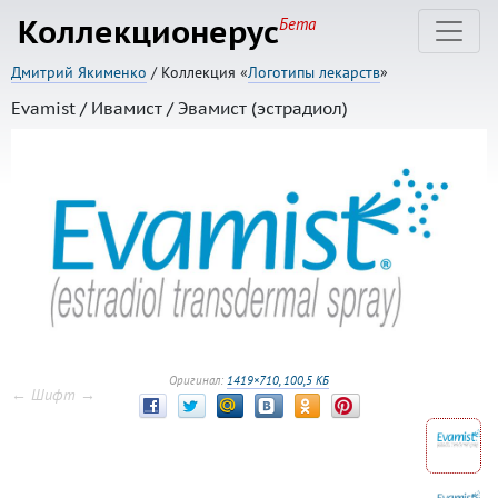
Коллекционерус
Бета
Дмитрий Якименко
/ Коллекция «
Логотипы лекарств
»
Evamist / Ивамист / Эвамист (эстрадиол)
Оригинал:
1419×710, 100,5 КБ
← Шифт →