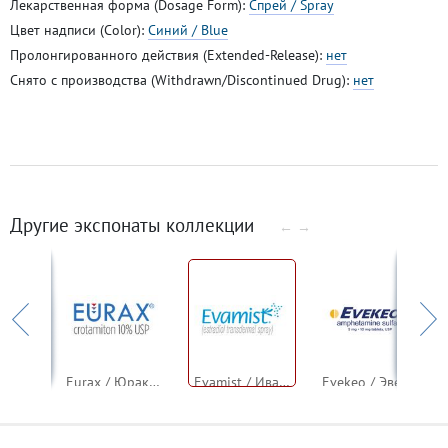
Лекарственная форма (Dosage Form):
Спрей / Spray
Цвет надписи (Color):
Синий / Blue
Пролонгированного действия (Extended-Release):
нет
Снято с производства (Withdrawn/Discontinued Drug):
нет
Другие экспонаты коллекции
←
→
Euflexxa / Юфлекса / Эуфлекса (гиалуронат натрия)
Eurax / Юракс / Эуракс (кротамитон)
Evamist / Ивамист / Эвамист (эстрадиол)
Evekeo / Эвекейо / Эвекео (амфетамин)