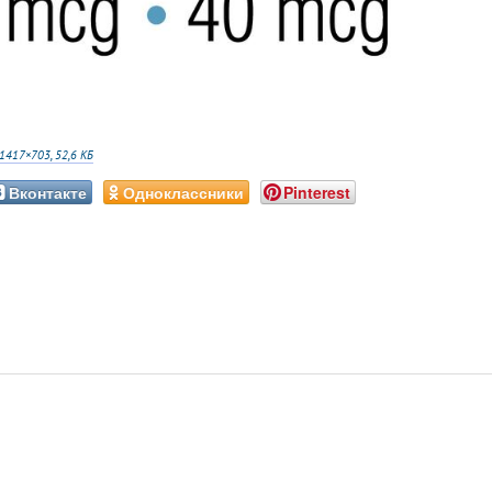
1417×703, 52,6 КБ
Вконтакте
Одноклассники
Pinterest