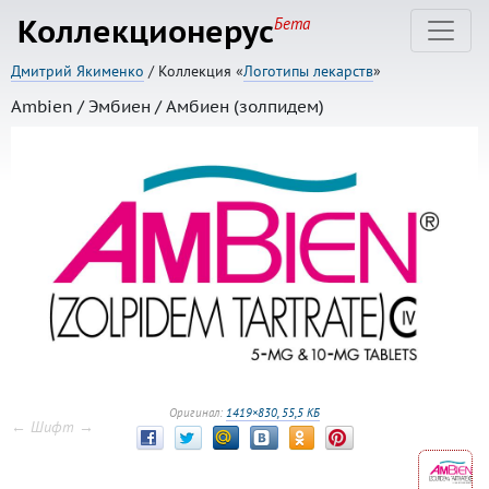
Коллекционерус
Бета
Дмитрий Якименко
/ Коллекция «
Логотипы лекарств
»
Ambien / Эмбиен / Амбиен (золпидем)
Оригинал:
1419×830, 55,5 КБ
← Шифт →