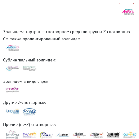
Золпидема тартрат — снотворное средство группы Z-снотворных
См. также пролонгированный золпидем:
Сублингвальный золпидем:
Золпидем в виде спрея:
Другие Z-снотворные:
Прочие (не-Z) снотворные: