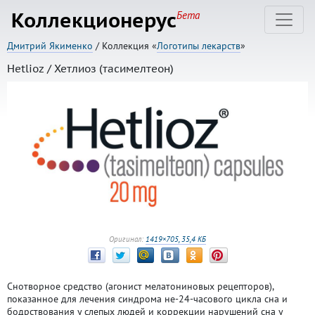
Коллекционерус
Бета
Дмитрий Якименко
/ Коллекция «
Логотипы лекарств
»
Hetlioz / Хетлиоз (тасимелтеон)
Оригинал:
1419×705, 35,4 КБ
Снотворное средство (агонист мелатониновых рецепторов),
показанное для лечения синдрома не-24-часового цикла сна и
бодрствования у слепых людей и коррекции нарушений сна у