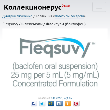
Коллекционерус
Бета
Дмитрий Якименко
/ Коллекция «
Логотипы лекарств
»
Fleqsuvy / Флексьюви / Флексуви (баклофен)
Оригинал:
1419×901, 57,1 КБ