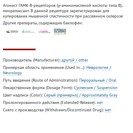
Агонист ГАМК-B-рецепторов (γ-аминомасляной кислоты типа B),
миорелаксант. В данной рецептуре зарегистрирован для
купирования мышечной спастичности при рассеянном склерозе
Другие препараты, содержащие баклофен:
Производитель (Manufacturer):
другой / other
Примерная область применения (Used in...):
Неврология /
Neurology
Путь введения (Route of Administration):
Пероральный / Oral
Лекарственная форма (Dosage Form):
Суспензия / Suspension
Цвет надписи (Color):
Серый (примерно) / Approximately Gray
Пролонгированного действия (Extended-Release):
нет
Снято с производства (Withdrawn/Discontinued Drug):
нет