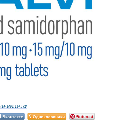
418×1096, 114,4 КБ
Вконтакте
Одноклассники
Pinterest