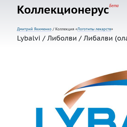
Коллекционерус
Бета
Дмитрий Якименко
/ Коллекция «
Логотипы лекарств
»
Lybalvi / Либолви / Либалви (о