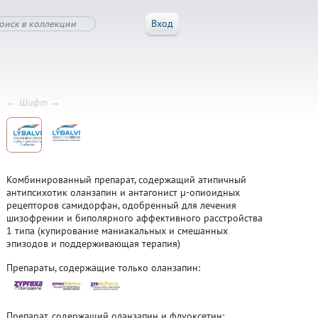
Вход
← Шифт →
Комбинированный препарат, содержащий атипичный
антипсихотик оланзапин и антагонист μ-опиоидных
рецепторов самидорфан, одобренный для лечения
шизофрении и биполярного аффективного расстройства
1 типа (купирование маниакальных и смешанных
эпизодов и поддерживающая терапия)
Препараты, содержащие только оланзапин:
Препарат, содержащий оланзапин и флуоксетин: