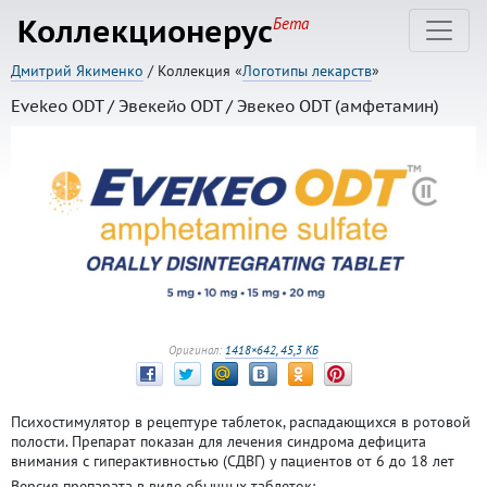
Коллекционерус
Бета
Дмитрий Якименко
/ Коллекция «
Логотипы лекарств
»
Evekeo ODT / Эвекейо ODT / Эвекео ODT (амфетамин)
Оригинал:
1418×642, 45,3 КБ
Психостимулятор в рецептуре таблеток, распадающихся в ротовой
полости. Препарат показан для лечения синдрома дефицита
внимания с гиперактивностью (СДВГ) у пациентов от 6 до 18 лет
Версия препарата в виде обычных таблеток: