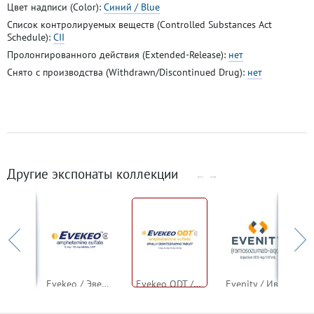
Цвет надписи (Color):
Синий / Blue
Список контролируемых веществ (Controlled Substances Act
Schedule):
CII
Пролонгированного действия (Extended-Release):
нет
Снято с производства (Withdrawn/Discontinued Drug):
нет
Другие экспонаты коллекции
←
→
Evamist / Ивамист / Эвамист (эстрадиол)
Evekeo / Эвекейо / Эвекео (амфетамин)
Evekeo ODT / Эвекейо ODT / Эвекео ODT (амфетамин)
Evenity / Ивенити / Эвенити (ромосозумаб)