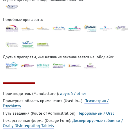
Подобные препараты:
Другие препараты, чьё название заканчивается на -эйо/-ейо:
Производитель (Manufacturer):
другой / other
Примерная область применения (Used in...):
Психиатрия /
Psychiatry
Путь введения (Route of Administration):
Пероральный / Oral
Лекарственная форма (Dosage Form):
Диспергируемые таблетки /
Orally Disintegrating Tablets