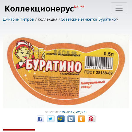
Коллекционерус
Бета
Дмитрий Петров
/ Коллекция «
Советские этикетки Буратино
»
Оригинал:
1045×615, 308,5 КБ