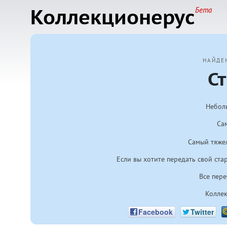
Коллекционерус
Бета
НАЙДЕ
С
Неболь
Са
Самый тяжел
Если вы хотите передать свой ста
Все пер
Коллек
Facebook
Twitter