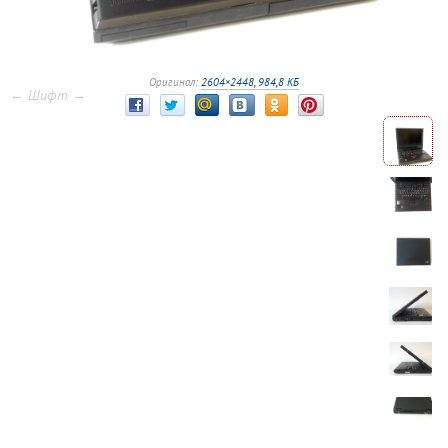
Оригинал:
2604×2448, 984,8 КБ
← Шифт →