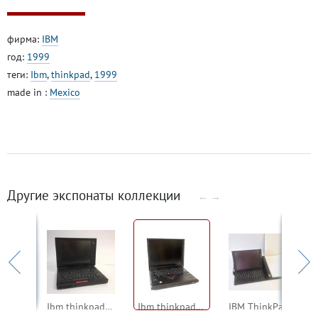
фирма:
IBM
год:
1999
теги:
Ibm
,
thinkpad
,
1999
made in :
Mexico
Другие экспонаты коллекции
←
→
Fujitsu Lifebook E340
Ibm thinkpad 755c
Ibm thinkpad 600E
IBM ThinkPad TransNote