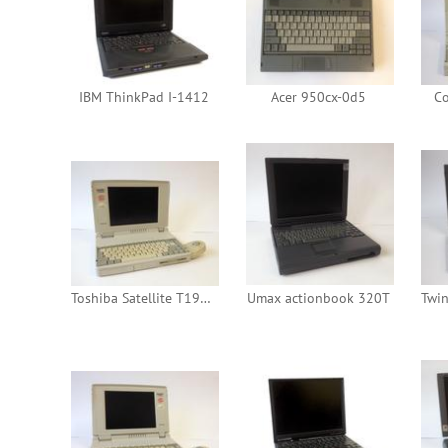
IBM ThinkPad I-1412
Acer 950cx-0d5
Co
Toshiba Satellite T1960CS
Umax actionbook 320T