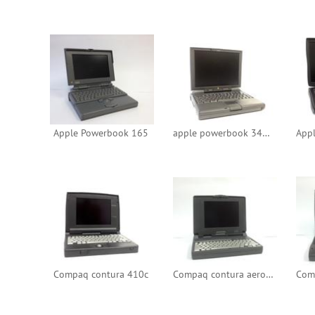
Apple Powerbook 165
apple powerbook 3400c
Compaq contura 410c
Compaq contura aero 4/25c