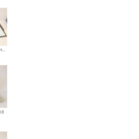
IBM ThinkPad TransNote
XB