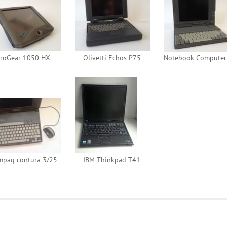
roGear 1050 HX
Olivetti Echos P75
paq contura 3/25
IBM Thinkpad T41