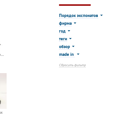
Порядок экспонатов
фирма
год
теги
обзор
made in
Ibm thinkpad 701c butterfly
Сбросить фильтр
mx