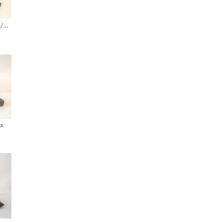
AST Ascentia 910N 4/75 CT10
5x