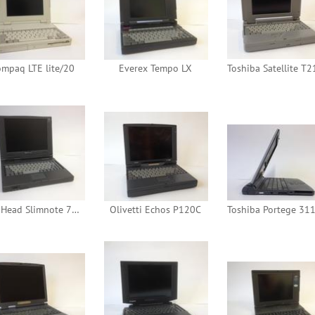
mpaq LTE lite/20
Everex Tempo LX
Toshiba Satellite T
TwinHead Slimnote 713TV (Mozart)
Olivetti Echos P120C