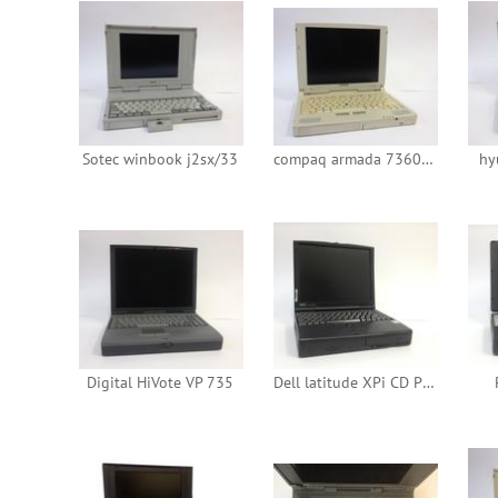
Sotec winbook j2sx/33
compaq armada 7360dt
hy
Digital HiVote VP 735
Dell latitude XPi CD P150ST