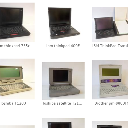
bm thinkpad 755c
Ibm thinkpad 600E
Toshiba T1200
Toshiba satellite T2105/260
Brother pm-8800F