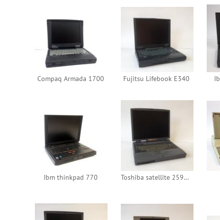
Compaq Armada 1700
Fujitsu Lifebook E340
I
Ibm thinkpad 770
Toshiba satellite 2595xdvd