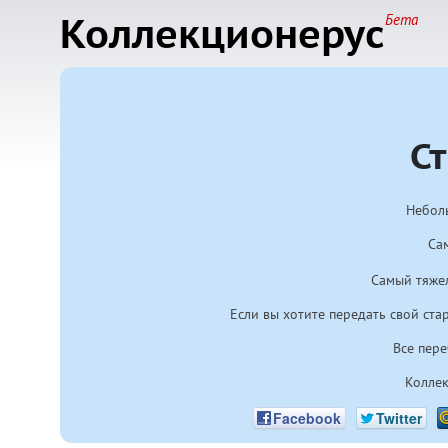
Коллекционерус
Бета
С
Неболь
Са
Самый тяжел
Если вы хотите передать свой ста
Все пер
Коллек
Facebook
Twitter