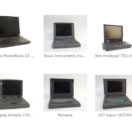
Apple PowerBook G3 bronze keyboard
Texas Instruments travelmate 4000m color
Compaq Armada 1500C
Noname
AST expor hb370