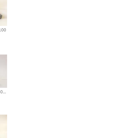
2100
Toshiba Portege 3110CT