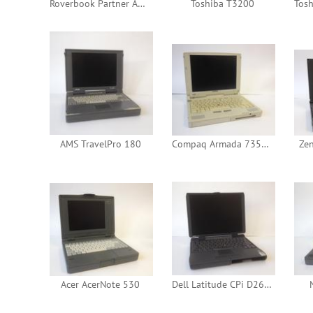
Roverbook Partner AD 280M
Toshiba T3200
AMS TravelPro 180
Compaq Armada 7350MT
Ze
Acer AcerNote 530
Dell Latitude CPi D266xt