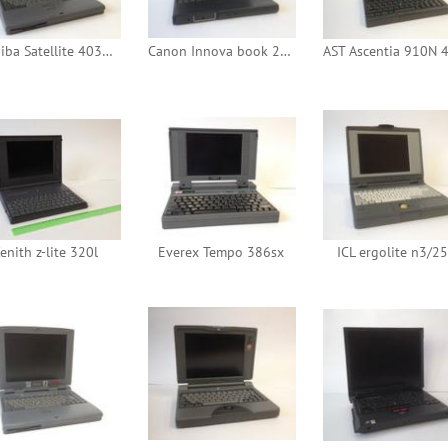
Toshiba Satellite 4030CDT
Canon Innova book 200LS
enith z-lite 320l
Everex Tempo 386sx
ICL ergolite n3/2