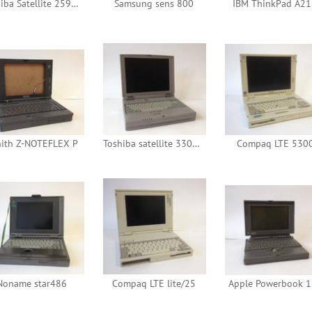
Toshiba Satellite 2595CDT
Samsung sens 800
IBM ThinkPad A2
nith Z-NOTEFLEX P
Toshiba satellite 330CDT
Compaq LTE 530
Noname star486
Compaq LTE lite/25
Apple Powerbook 