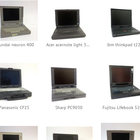
undai neuron 400
Acer acernote light 370dx
ibm thinkpad t2
Panasonic CF25
Sharp PC9030
Fujitsu Lifebook 5