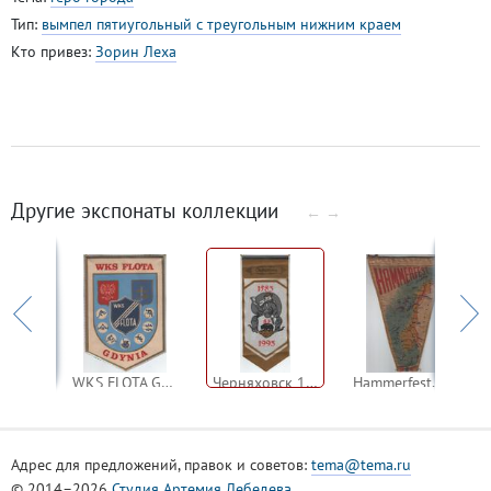
Тип:
вымпел пятиугольный с треугольным нижним краем
Кто привез:
Зорин Леха
Другие экспонаты коллекции
←
→
IFA DDR, ИФА ГДР
WKS FLOTA GDYNIA
Черняховск 1993, Инстербург, Калининградская область
Hammerfest, Ха́ммерфест — город и коммуна на севере Норвегии,
Адрес для предложений, правок и советов:
tema@tema.ru
© 2014–2026
Студия Артемия Лебедева