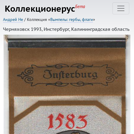
Коллекционерус
Бета
Андрей Не
/ Коллекция «
Вымпелы: гербы, флаги
»
Черняховск 1993, Инстербург, Калининградская область